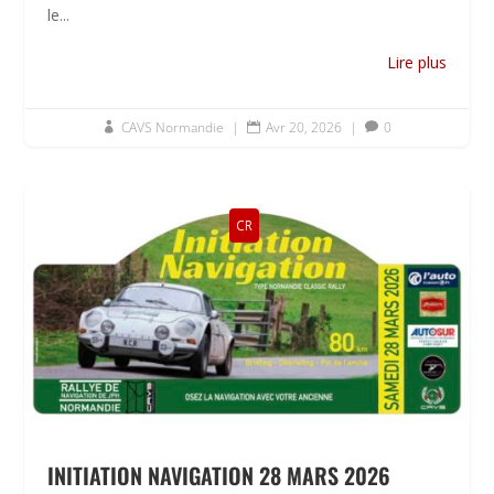
le...
Lire plus
CAVS Normandie
|
Avr 20, 2026
|
0



CR
INITIATION NAVIGATION 28 MARS 2026