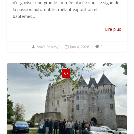
d’organiser une grande journée placée sous le signe de
la passion automobile, mêlant exposition et
baptêmes...
Lire plus
Anaïs Belamy
|
Juin 4, 2026
|
0



CR