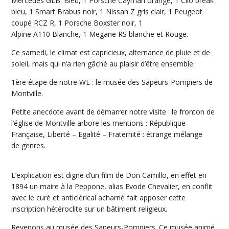
Mercedes GLB. Bleu, 1 Porsche Cayman orange, 1 Clio break
bleu, 1 Smart Brabus noir, 1 Nissan Z gris clair, 1 Peugeot
coupé RCZ R, 1 Porsche Boxster noir, 1
Alpine A110 Blanche, 1 Megane RS blanche et Rouge.
Ce samedi, le climat est capricieux, alternance de pluie et de
soleil, mais qui n’a rien gâché au plaisir d’être ensemble.
1ère étape de notre WE : le musée des Sapeurs-Pompiers de
Montville.
Petite anecdote avant de démarrer notre visite : le fronton de
l’église de Montville arbore les mentions : République
Française, Liberté – Egalité – Fraternité : étrange mélange
de genres.
L’explication est digne d’un film de Don Camillo, en effet en
1894 un maire à la Peppone, alias Evode Chevalier, en conflit
avec le curé et anticlérical acharné fait apposer cette
inscription hétéroclite sur un bâtiment religieux.
Revenons au musée des Sapeurs-Pompiers. Ce musée animé