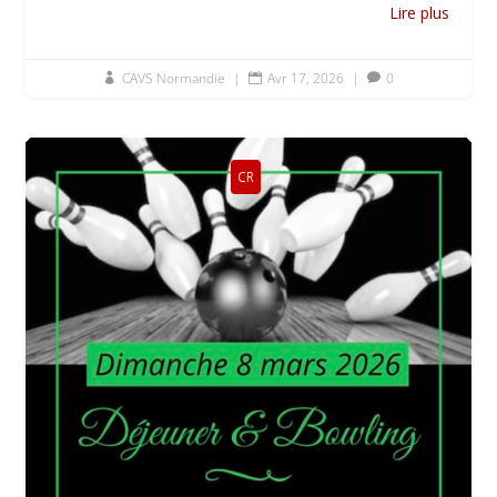
Lire plus
CAVS Normandie
|
Avr 17, 2026
|
0



CR