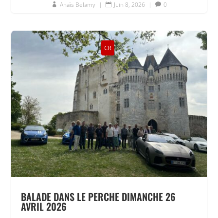
Anaïs Belamy
|
Juin 8, 2026
|
0



CR
BALADE DANS LE PERCHE DIMANCHE 26
AVRIL 2026