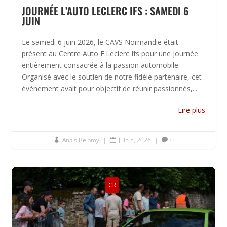
JOURNÉE L’AUTO LECLERC IFS : SAMEDI 6
JUIN
Le samedi 6 juin 2026, le CAVS Normandie était
présent au Centre Auto E.Leclerc Ifs pour une journée
entièrement consacrée à la passion automobile.
Organisé avec le soutien de notre fidèle partenaire, cet
événement avait pour objectif de réunir passionnés,...
Lire plus
Anaïs Belamy
|
Juin 8, 2026
|
0



CR