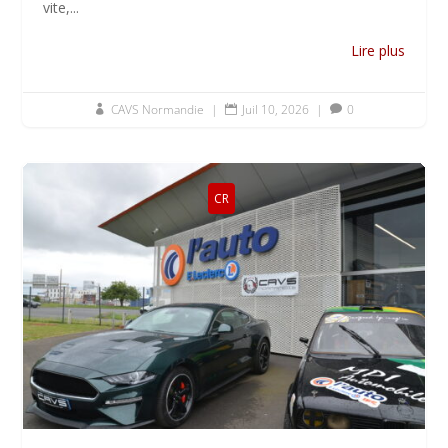
vite,...
Lire plus
CAVS Normandie
|
Juil 10, 2026
|
0



CR