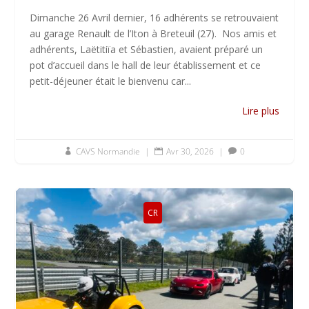
Dimanche 26 Avril dernier, 16 adhérents se retrouvaient
au garage Renault de l’Iton à Breteuil (27). Nos amis et
adhérents, Laëtitiïa et Sébastien, avaient préparé un
pot d’accueil dans le hall de leur établissement et ce
petit-déjeuner était le bienvenu car...
Lire plus
CAVS Normandie
|
Avr 30, 2026
|
0



CR