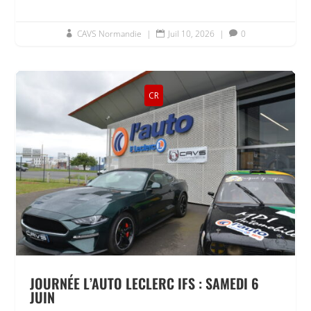
CAVS Normandie
|
Juil 10, 2026
|
0



CR
JOURNÉE L’AUTO LECLERC IFS : SAMEDI 6
JUIN