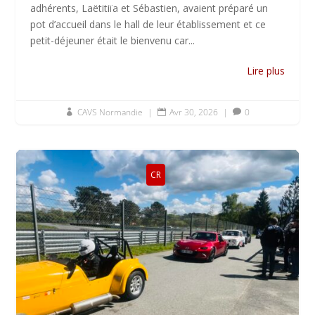
adhérents, Laëtitiïa et Sébastien, avaient préparé un
pot d’accueil dans le hall de leur établissement et ce
petit-déjeuner était le bienvenu car...
Lire plus
CAVS Normandie
|
Avr 30, 2026
|
0



CR