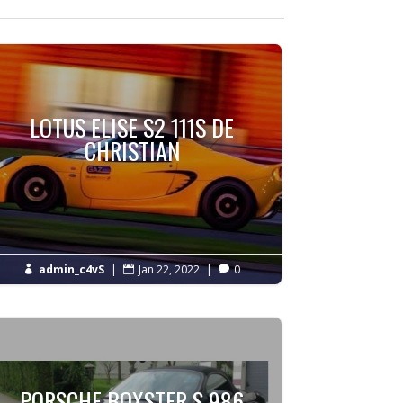
LOTUS ELISE S2 111S DE
CHRISTIAN
admin_c4vS
|
Jan 22, 2022
|
0



PORSCHE BOXSTER S 986