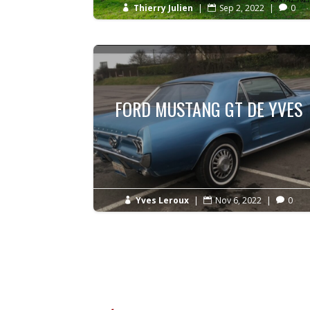
Thierry Julien
|
Sep 2, 2022
|
0



FORD MUSTANG GT DE YVES
Yves Leroux
|
Nov 6, 2022
|
0


