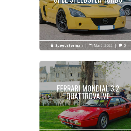
Speedsterman
|
Mai 5, 2022
|
0



FERRARI MONDIAL 3.2
QUATTROVALVE