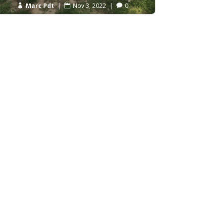
Marc Pdt
|
Nov 3, 2022
|
0


