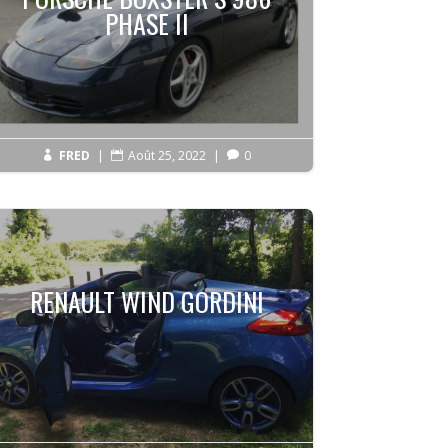
PHASE II
FRED
|
Août 25, 2022
|
0



RENAULT WIND GORDINI