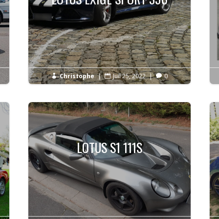
Christophe
|
Juil 25, 2022
|
0



LOTUS S1 111S