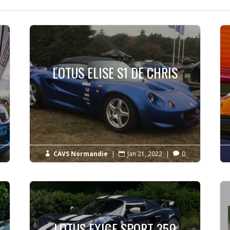
LOTUS ELISE S1 DE CHRIS
CAVS Normandie
|
Jan 21, 2022
|
0



LOTUS EXIGE SPORT 350