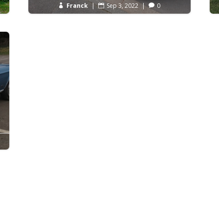
Franck
|
Sep 3, 2022
|
0


