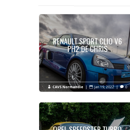
RENAULT SPORT CLIO V6
PH2 DE CHRIS
CAVS Normandie
|
Jan 19, 2022
|
0



OPEL SPEEDSTER TURBO