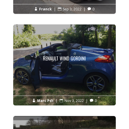
Franck
|
Sep 3, 2022
|
0



RENAULT WIND GORDINI
Marc Pdt
|
Nov 3, 2022
|
0


