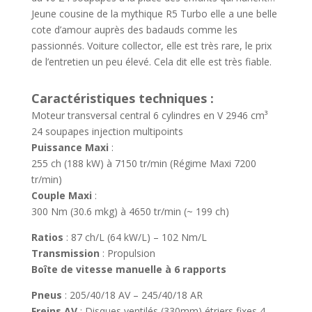
Jeune cousine de la mythique R5 Turbo elle a une belle
cote d’amour auprès des badauds comme les
passionnés. Voiture collector, elle est très rare, le prix
de l’entretien un peu élevé. Cela dit elle est très fiable.
Caractéristiques techniques :
Moteur transversal central 6 cylindres en V 2946 cm³
24 soupapes injection multipoints
Puissance Maxi
:
255 ch (188 kW) à 7150 tr/min (Régime Maxi 7200
tr/min)
Couple Maxi
:
300 Nm (30.6 mkg) à 4650 tr/min (~ 199 ch)
Ratios
: 87 ch/L (64 kW/L) – 102 Nm/L
Transmission
: Propulsion
Boîte de vitesse manuelle à 6 rapports
Pneus
: 205/40/18 AV – 245/40/18 AR
Freins AV
: Disques ventilés (330mm) étriers fixes 4