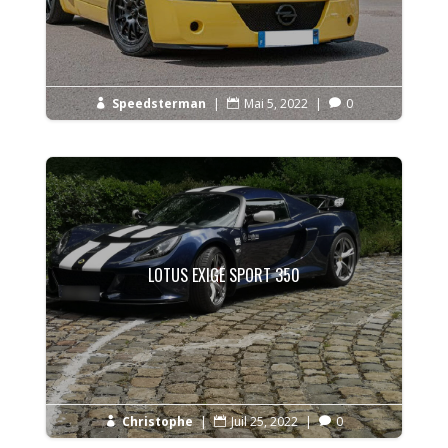
Speedsterman
|
Mai 5, 2022
|
0



LOTUS EXIGE SPORT 350
Christophe
|
Juil 25, 2022
|
0


