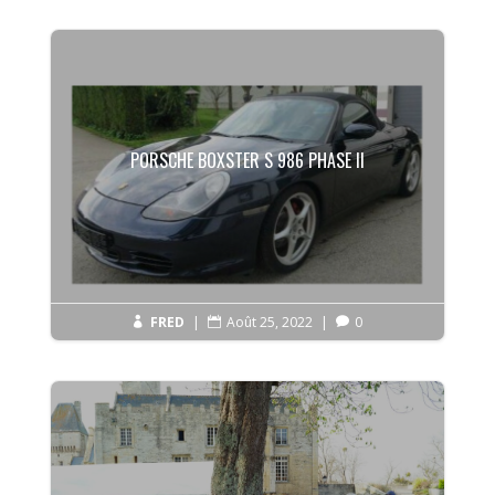
PORSCHE BOXSTER S 986 PHASE II
FRED
|
Août 25, 2022
|
0


