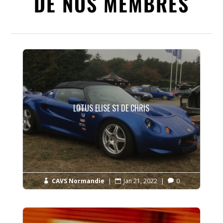
DE NOS MEMBRES
LOTUS ELISE S1 DE CHRIS
CAVS Normandie
|
Jan 21, 2022
|
0


