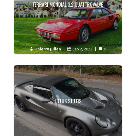
FERRARI MONDIAL 3.2 QUATTROVALVE
Thierry Julien
|
Sep 2, 2022
|
0



LOTUS S1 111S