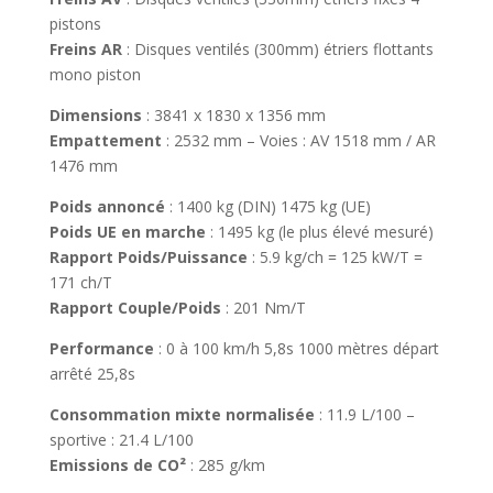
pistons
Freins AR
: Disques ventilés (300mm) étriers flottants
mono piston
Dimensions
: 3841 x 1830 x 1356 mm
Empattement
: 2532 mm – Voies : AV 1518 mm / AR
1476 mm
Poids annoncé
: 1400 kg (DIN) 1475 kg (UE)
Poids UE en marche
: 1495 kg (le plus élevé mesuré)
Rapport Poids/Puissance
: 5.9 kg/ch = 125 kW/T =
171 ch/T
Rapport Couple/Poids
: 201 Nm/T
Performance
: 0 à 100 km/h 5,8s 1000 mètres départ
arrêté 25,8s
Consommation mixte normalisée
: 11.9 L/100 –
sportive : 21.4 L/100
Emissions de CO²
: 285 g/km