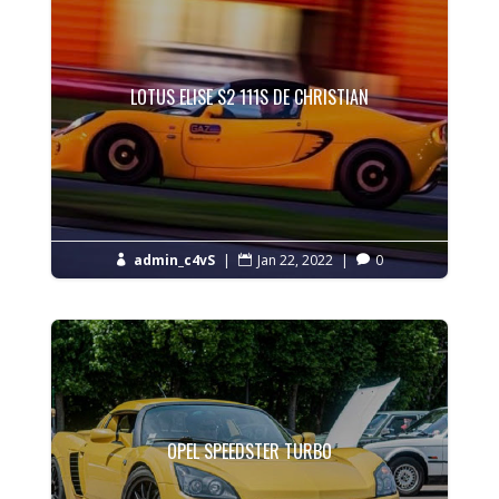
LOTUS ELISE S2 111S DE CHRISTIAN
admin_c4vS
|
Jan 22, 2022
|
0



OPEL SPEEDSTER TURBO