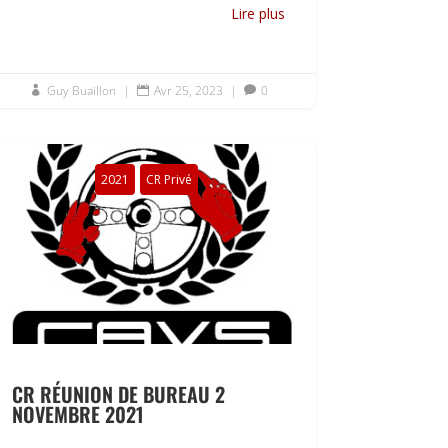
Lire plus
Guy Buaillon
|
Avr 25, 2023
|
0



2021
CR Privé
CR RÉUNION DE BUREAU 2
NOVEMBRE 2021