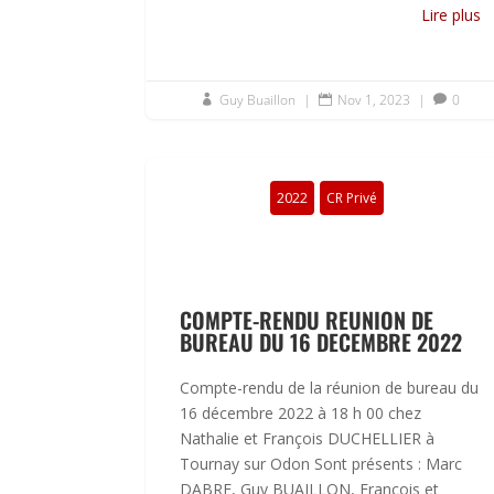
Lire plus
Guy Buaillon
|
Nov 1, 2023
|
0



2022
CR Privé
COMPTE-RENDU REUNION DE
BUREAU DU 16 DECEMBRE 2022
Compte-rendu de la réunion de bureau du
16 décembre 2022 à 18 h 00 chez
Nathalie et François DUCHELLIER à
Tournay sur Odon Sont présents : Marc
DABRE, Guy BUAILLON, François et