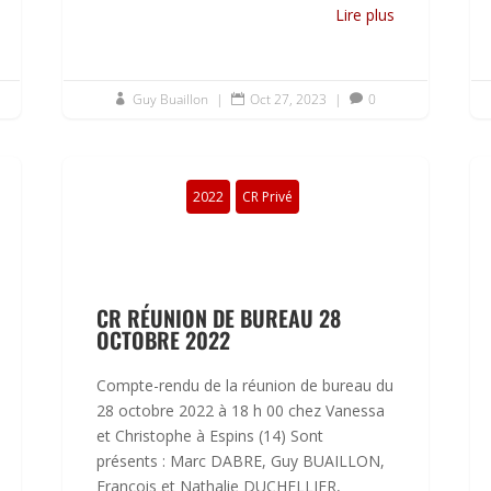
Lire plus
Guy Buaillon
|
Oct 27, 2023
|
0



2022
CR Privé
CR RÉUNION DE BUREAU 28
OCTOBRE 2022
Compte-rendu de la réunion de bureau du
28 octobre 2022 à 18 h 00 chez Vanessa
et Christophe à Espins (14) Sont
présents : Marc DABRE, Guy BUAILLON,
François et Nathalie DUCHELLIER,