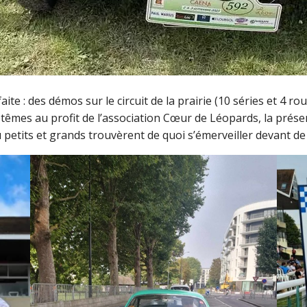
: des démos sur le circuit de la prairie (10 séries et 4 roul
ptêmes au profit de l’association Cœur de Léopards, la prése
etits et grands trouvèrent de quoi s’émerveiller devant de 