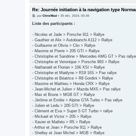
Re: Journée initiation à la navigation type Norma
M
par
ChrisWad
»
30 déc. 2024, 00:36
e
s
Liste des participants :
s
a
g
- Nicolas et Jade > Porsche 911 > Rallye
e
- Gauthier et Alix > Autobianchi A112 > Rallye
- Guillaume et Olivia > Clio > Rallye
- Maxime et Pierre > 205 GTI > Rallye
- Christophe et Sandrine > Mercedes AMG GT > Pas rallye
- Christophe et Veronique > Porsche 993 > Rallye
- Nathanaël et Florian > 106 XSI > Rallye
- Christophe et Maëlyne > R19 16S > Pas rallye
- Christophe et Béatrice > R8 Gordini > Rallye
- Maxime et Mathieu > Honda CRX > Rallye
- Jean-Michel et Julien > Mazda MX5 > Pas rallye
- Max et Brune > MGB GT > Rallye
- Jérôme et Emilie > Alpine GTA Turbo > Pas rallye
- Julien et Ledu > 205 GTI > Rallye
- Clément et Eva > Super 5 GT Turbo > rallye
- Mickael et Victor > 205 > Rallye
- Xavier et Mathéo > R5 > Rallye
- Arthur et Jean > Porsche 911 > Rallye
- Shelley et Jean Michel > MGB > Rallye