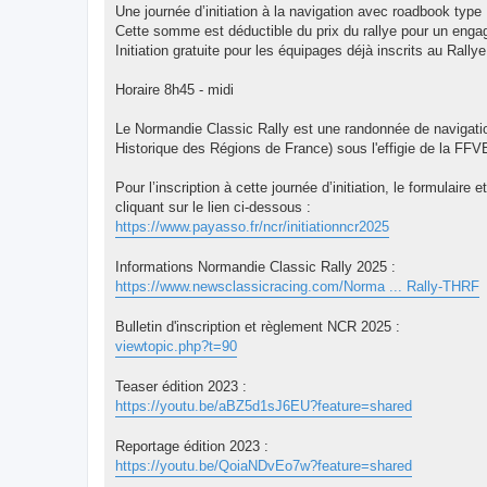
Une journée d’initiation à la navigation avec roadbook type
Cette somme est déductible du prix du rallye pour un eng
Initiation gratuite pour les équipages déjà inscrits au Rally
Horaire 8h45 - midi
Le Normandie Classic Rally est une randonnée de navigat
Historique des Régions de France) sous l'effigie de la FF
Pour l’inscription à cette journée d’initiation, le formulai
cliquant sur le lien ci-dessous :
https://www.payasso.fr/ncr/initiationncr2025
Informations Normandie Classic Rally 2025 :
https://www.newsclassicracing.com/Norma ... Rally-THRF
Bulletin d'inscription et règlement NCR 2025 :
viewtopic.php?t=90
Teaser édition 2023 :
https://youtu.be/aBZ5d1sJ6EU?feature=shared
Reportage édition 2023 :
https://youtu.be/QoiaNDvEo7w?feature=shared