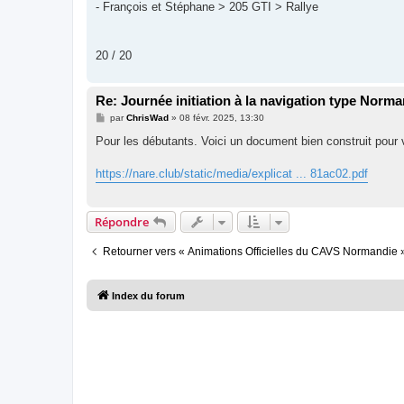
- François et Stéphane > 205 GTI > Rallye
20 / 20
Re: Journée initiation à la navigation type Norma
M
par
ChrisWad
»
08 févr. 2025, 13:30
e
s
Pour les débutants. Voici un document bien construit pour 
s
a
g
https://nare.club/static/media/explicat ... 81ac02.pdf
e
Répondre
Retourner vers « Animations Officielles du CAVS Normandie 
Index du forum