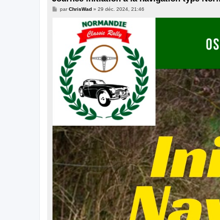
M
par
ChrisWad
»
29 déc. 2024, 21:46
e
s
s
a
g
e