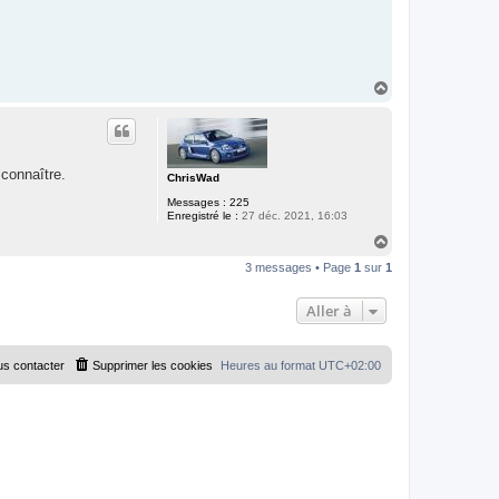
H
a
u
t
 connaître.
ChrisWad
Messages :
225
Enregistré le :
27 déc. 2021, 16:03
H
a
3 messages • Page
1
sur
1
u
t
Aller à
s contacter
Supprimer les cookies
Heures au format
UTC+02:00