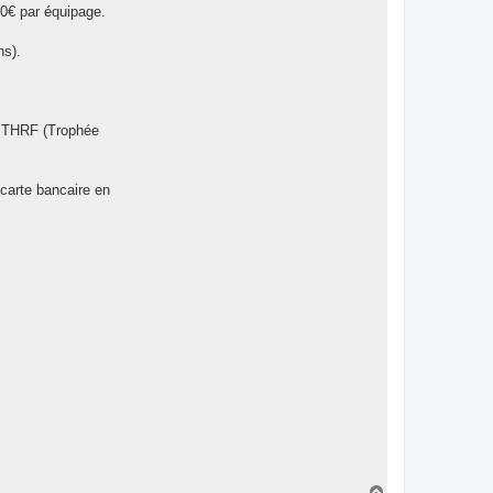
50€ par équipage.
ns).
u THRF (Trophée
 carte bancaire en
H