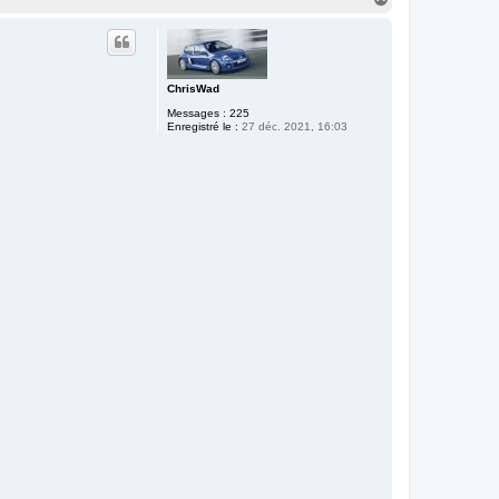
a
u
t
ChrisWad
Messages :
225
Enregistré le :
27 déc. 2021, 16:03