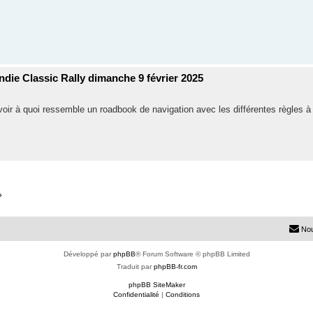
ndie Classic Rally dimanche 9 février 2025
voir à quoi ressemble un roadbook de navigation avec les différentes règles à
»
Nou
Développé par
phpBB
® Forum Software © phpBB Limited
Traduit par
phpBB-fr.com
phpBB SiteMaker
Confidentialité
|
Conditions