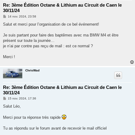
Re: 3ème Édition Octane & Lithium au Circuit de Caen le
30/11/24
M
14 nov. 2024, 23:58
e
s
Salut et merci pour l’organisation de ce bel événement!
s
a
g
Je suis partant pour faire des baptêmes avec ma BMW M4 et être
e
présent sur toute la journée…
je n’ai par contre pas reçu de mail : est ce normal ?
Merci !
ChrisWad
Re: 3ème Édition Octane & Lithium au Circuit de Caen le
30/11/24
M
15 nov. 2024, 17:36
e
s
Salut Léo,
s
a
g
Merci pour ta réponse très rapide
e
Tu as répondu sur le forum avant de recevoir le mail officiel