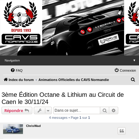
Navigation
▼
FAQ
Connexion
R
Index du forum
Animations Officielles du CAVS Normandie
e
3ème Édition Octane & Lithium au Circuit de
c
Caen le 30/11/24
h
Rechercher
Recherche 
e
Répondre
r
4 messages • Page
1
sur
1
c
ChrisWad
h