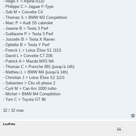
- Regis F > Alpine A110
- Philippe C > Jaguar F-Type
- Seb M > Corvette C4
- Thomas S > BMW M2 Compétition
- Marc P > Audi S5 cabriolet
- Jeanne B > Tesla 3 Perf
- Guillaume P > Tesla 3 Perf
- Josselin B > Tesla X Raven
- Ophélie B > Tesla Y Perf
- Franck L > Lotus Élise S1 111S
- David L > Corvette C7 Z06
- Patrick A > Mazda MX5 NA
- Thomas C > Porsche 991 (jusqu’à 14h)
- Mathieu L > BMW M4 (jusqu’à 14h)
- Christian J > Lotus Élise S2 111S
- Sebastien > Clio v6 phase 2
- Cyril M > Can Am 1000 turbo
- Michel > BMW M4 Compétition
- Tom C > Toyota GT 86
32 / 32 max
LeoPolo