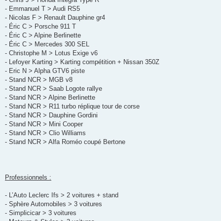
- Emmanuel T > Audi RS5
- Nicolas F > Renault Dauphine gr4
- Éric C > Porsche 911 T
- Éric C > Alpine Berlinette
- Éric C > Mercedes 300 SEL
- Christophe M > Lotus Exige v6
- Lefoyer Karting > Karting compétition + Nissan 350Z
- Eric N > Alpha GTV6 piste
- Stand NCR > MGB v8
- Stand NCR > Saab Logote rallye
- Stand NCR > Alpine Berlinette
- Stand NCR > R11 turbo réplique tour de corse
- Stand NCR > Dauphine Gordini
- Stand NCR > Mini Cooper
- Stand NCR > Clio Williams
- Stand NCR > Alfa Roméo coupé Bertone
Professionnels :
- L’Auto Leclerc Ifs > 2 voitures + stand
- Sphère Automobiles > 3 voitures
- Simplicicar > 3 voitures