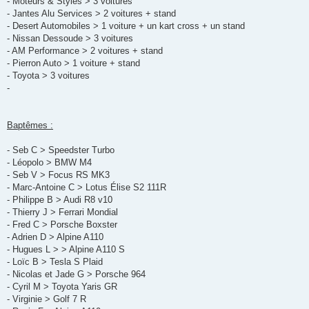
- Moteurs & Styles > 3 voitures
- Jantes Alu Services > 2 voitures + stand
- Desert Automobiles > 1 voiture + un kart cross + un stand
- Nissan Dessoude > 3 voitures
- AM Performance > 2 voitures + stand
- Pierron Auto > 1 voiture + stand
- Toyota > 3 voitures
-
Baptêmes :
- Seb C > Speedster Turbo
- Léopolo > BMW M4
- Seb V > Focus RS MK3
- Marc-Antoine C > Lotus Élise S2 111R
- Philippe B > Audi R8 v10
- Thierry J > Ferrari Mondial
- Fred C > Porsche Boxster
- Adrien D > Alpine A110
- Hugues L > > Alpine A110 S
- Loïc B > Tesla S Plaid
- Nicolas et Jade G > Porsche 964
- Cyril M > Toyota Yaris GR
- Virginie > Golf 7 R