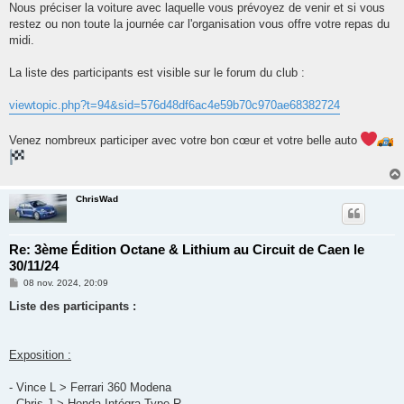
Nous préciser la voiture avec laquelle vous prévoyez de venir et si vous
restez ou non toute la journée car l'organisation vous offre votre repas du
midi.
La liste des participants est visible sur le forum du club :
viewtopic.php?t=94&sid=576d48df6ac4e59b70c970ae68382724
Venez nombreux participer avec votre bon cœur et votre belle auto
ChrisWad
Re: 3ème Édition Octane & Lithium au Circuit de Caen le
30/11/24
M
08 nov. 2024, 20:09
e
s
Liste des participants :
s
a
g
e
Exposition :
- Vince L > Ferrari 360 Modena
- Chris J > Honda Intégra Type R