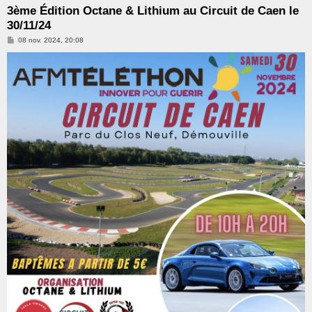
e
3ème Édition Octane & Lithium au Circuit de Caen le
r
30/11/24
M
08 nov. 2024, 20:08
e
s
s
a
g
e