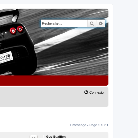
Rechercher
Recherche avancé
Connexion
1 message • Page
1
sur
1
Guy Buaillon