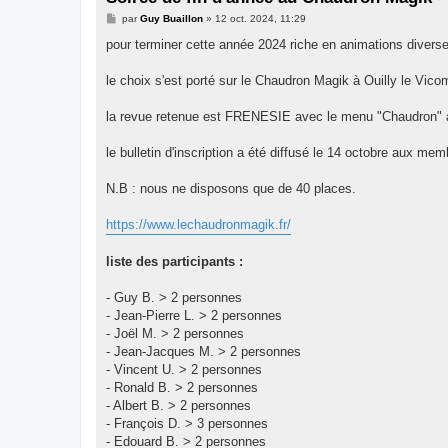
M
par
Guy Buaillon
»
12 oct. 2024, 11:29
e
s
pour terminer cette année 2024 riche en animations diverse
s
a
g
le choix s'est porté sur le Chaudron Magik à Ouilly le Vico
e
la revue retenue est FRENESIE avec le menu "Chaudron" à
le bulletin d'inscription a été diffusé le 14 octobre aux m
N.B : nous ne disposons que de 40 places.
https://www.lechaudronmagik.fr/
liste des participants :
- Guy B. > 2 personnes
- Jean-Pierre L. > 2 personnes
- Joël M. > 2 personnes
- Jean-Jacques M. > 2 personnes
- Vincent U. > 2 personnes
- Ronald B. > 2 personnes
- Albert B. > 2 personnes
- François D. > 3 personnes
- Edouard B. > 2 personnes