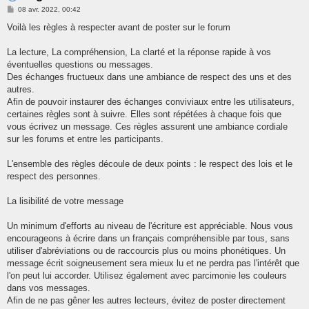
e
M
08 avr. 2022, 00:42
r
e
s
Voilà les règles à respecter avant de poster sur le forum
s
a
g
La lecture, La compréhension, La clarté et la réponse rapide à vos
e
éventuelles questions ou messages.
Des échanges fructueux dans une ambiance de respect des uns et des
autres.
Afin de pouvoir instaurer des échanges conviviaux entre les utilisateurs,
certaines règles sont à suivre. Elles sont répétées à chaque fois que
vous écrivez un message. Ces règles assurent une ambiance cordiale
sur les forums et entre les participants.
L'ensemble des règles découle de deux points : le respect des lois et le
respect des personnes.
La lisibilité de votre message
Un minimum d'efforts au niveau de l'écriture est appréciable. Nous vous
encourageons à écrire dans un français compréhensible par tous, sans
utiliser d'abréviations ou de raccourcis plus ou moins phonétiques. Un
message écrit soigneusement sera mieux lu et ne perdra pas l'intérêt que
l'on peut lui accorder. Utilisez également avec parcimonie les couleurs
dans vos messages.
Afin de ne pas gêner les autres lecteurs, évitez de poster directement