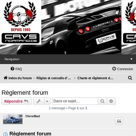
Navigation
▼
FAQ
Connexion
R
Index du forum
Règles et conseils d'utilisation du forum
Charte et règlement du forum CAVS Normandie
e
Règlement forum
c
h
Rechercher
Recherche 
Répondre
e
1 message • Page
1
sur
1
r
ChrisWad
c
h
Règlement forum