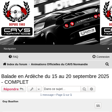
Navigation
▼
FAQ
Connexion
R
Index du forum
Animations Officielles du CAVS Normandie
e
Balade en Ardèche du 15 au 20 septembre 2025
c
- COMPLET
h
Rechercher
Recherche 
e
Répondre
r
1 message • Page
1
sur
1
c
Guy Buaillon
h