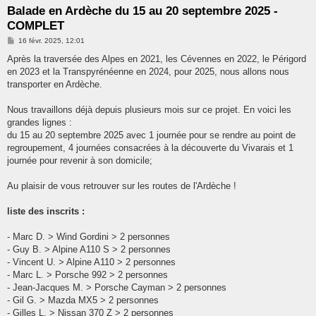
e
Balade en Ardèche du 15 au 20 septembre 2025 -
r
COMPLET
M
16 févr. 2025, 12:01
e
s
Après la traversée des Alpes en 2021, les Cévennes en 2022, le Périgord
s
en 2023 et la Transpyrénéenne en 2024, pour 2025, nous allons nous
a
g
transporter en Ardèche.
e
Nous travaillons déjà depuis plusieurs mois sur ce projet. En voici les
grandes lignes :
du 15 au 20 septembre 2025 avec 1 journée pour se rendre au point de
regroupement, 4 journées consacrées à la découverte du Vivarais et 1
journée pour revenir à son domicile;
Au plaisir de vous retrouver sur les routes de l'Ardèche !
liste des inscrits :
- Marc D. > Wind Gordini > 2 personnes
- Guy B. > Alpine A110 S > 2 personnes
- Vincent U. > Alpine A110 > 2 personnes
- Marc L. > Porsche 992 > 2 personnes
- Jean-Jacques M. > Porsche Cayman > 2 personnes
- Gil G. > Mazda MX5 > 2 personnes
- Gilles L. > Nissan 370 Z > 2 personnes