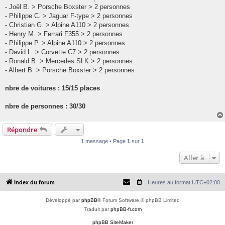
- Joël B. > Porsche Boxster > 2 personnes
- Philippe C. > Jaguar F-type > 2 personnes
- Christian G. > Alpine A110 > 2 personnes
- Henry M. > Ferrari F355 > 2 personnes
- Philippe P. > Alpine A110 > 2 personnes
- David L. > Corvette C7 > 2 personnes
- Ronald B. > Mercedes SLK > 2 personnes
- Albert B. > Porsche Boxster > 2 personnes
nbre de voitures : 15/15 places
nbre de personnes : 30/30
Répondre
1 message • Page
1
sur
1
Aller à
Index du forum
Heures au format
UTC+02:00
Développé par
phpBB
® Forum Software © phpBB Limited
Traduit par
phpBB-fr.com
phpBB SiteMaker