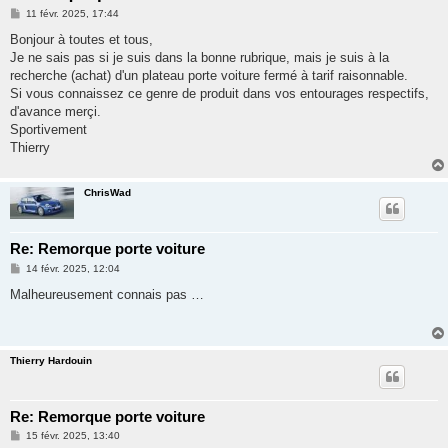
e
M
11 févr. 2025, 17:44
r
e
s
Bonjour à toutes et tous,
s
Je ne sais pas si je suis dans la bonne rubrique, mais je suis à la
a
g
recherche (achat) d'un plateau porte voiture fermé à tarif raisonnable.
e
Si vous connaissez ce genre de produit dans vos entourages respectifs,
d'avance merçi.
Sportivement
Thierry
ChrisWad
Re: Remorque porte voiture
M
14 févr. 2025, 12:04
e
s
Malheureusement connais pas …
s
a
g
e
Thierry Hardouin
Re: Remorque porte voiture
M
15 févr. 2025, 13:40
e