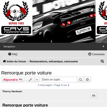
Navigation
▼
FAQ
Connexion
R
Index du forum
Restaurations, mécanique, carrosserie
e
Remorque porte voiture
c
h
Rechercher
Recherche 
Répondre
e
3 messages • Page
1
sur
1
r
Thierry Hardouin
c
h
Remorque porte voiture