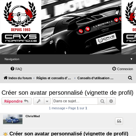
Navigation
▼
FAQ
Connexion
R
Index du forum
Règles et conseils d'utilisation du forum
Conseils d’utilisation pratique
e
Créer son avatar personnalisé (vignette de profil)
c
h
Rechercher
Recherche 
Répondre
e
1 message • Page
1
sur
1
r
ChrisWad
c
h
Créer son avatar personnalisé (vignette de profil)