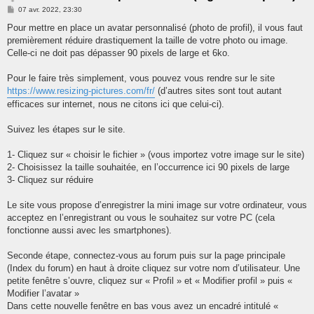
e
M
07 avr. 2022, 23:30
r
e
s
Pour mettre en place un avatar personnalisé (photo de profil), il vous faut
s
premièrement réduire drastiquement la taille de votre photo ou image.
a
g
Celle-ci ne doit pas dépasser 90 pixels de large et 6ko.
e
Pour le faire très simplement, vous pouvez vous rendre sur le site
https://www.resizing-pictures.com/fr/
(d’autres sites sont tout autant
efficaces sur internet, nous ne citons ici que celui-ci).
Suivez les étapes sur le site.
1- Cliquez sur « choisir le fichier » (vous importez votre image sur le site)
2- Choisissez la taille souhaitée, en l’occurrence ici 90 pixels de large
3- Cliquez sur réduire
Le site vous propose d’enregistrer la mini image sur votre ordinateur, vous
acceptez en l’enregistrant ou vous le souhaitez sur votre PC (cela
fonctionne aussi avec les smartphones).
Seconde étape, connectez-vous au forum puis sur la page principale
(Index du forum) en haut à droite cliquez sur votre nom d’utilisateur. Une
petite fenêtre s’ouvre, cliquez sur « Profil » et « Modifier profil » puis «
Modifier l’avatar »
Dans cette nouvelle fenêtre en bas vous avez un encadré intitulé «