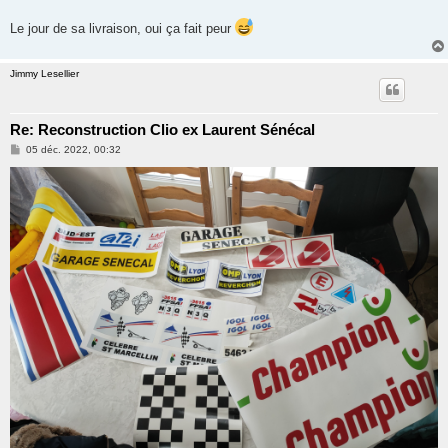
Le jour de sa livraison, oui ça fait peur
Jimmy Lesellier
Re: Reconstruction Clio ex Laurent Sénécal
M
05 déc. 2022, 00:32
e
s
s
a
g
e