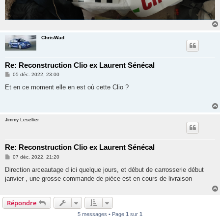
ChrisWad
Re: Reconstruction Clio ex Laurent Sénécal
M
05 déc. 2022, 23:00
e
s
Et en ce moment elle en est où cette Clio ?
s
a
g
e
Jimmy Lesellier
Re: Reconstruction Clio ex Laurent Sénécal
M
07 déc. 2022, 21:20
e
s
Direction arceautage d ici quelque jours, et début de carrosserie début
s
janvier , une grosse commande de pièce est en cours de livraison
a
g
e
Répondre
5 messages • Page
1
sur
1