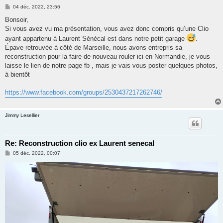
e
M
04 déc. 2022, 23:56
r
e
s
Bonsoir,
s
Si vous avez vu ma présentation, vous avez donc compris qu’une Clio
a
g
ayant appartenu à Laurent Sénécal est dans notre petit garage
.
e
Épave retrouvée à côté de Marseille, nous avons entrepris sa
reconstruction pour la faire de nouveau rouler ici en Normandie, je vous
laisse le lien de notre page fb , mais je vais vous poster quelques photos,
à bientôt
https://www.facebook.com/groups/2530437217262746/
Jimmy Lesellier
Re: Reconstruction clio ex Laurent senecal
M
05 déc. 2022, 00:07
e
s
s
a
g
e