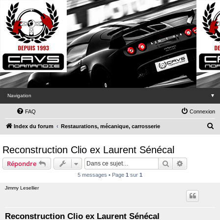
Navigation
▼
FAQ
Connexion
R
Index du forum
Restaurations, mécanique, carrosserie
e
Reconstruction Clio ex Laurent Sénécal
c
h
Rechercher
Recherche 
Répondre
e
5 messages • Page
1
sur
1
r
Jimmy Lesellier
c
h
Reconstruction Clio ex Laurent Sénécal