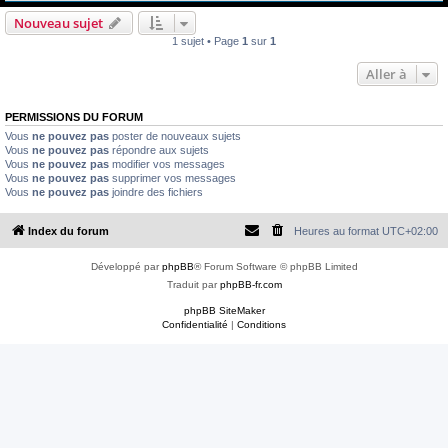
e
Nouveau sujet
r
1 sujet • Page
1
sur
1
Aller à
PERMISSIONS DU FORUM
Vous
ne pouvez pas
poster de nouveaux sujets
Vous
ne pouvez pas
répondre aux sujets
Vous
ne pouvez pas
modifier vos messages
Vous
ne pouvez pas
supprimer vos messages
Vous
ne pouvez pas
joindre des fichiers
Index du forum
Heures au format
UTC+02:00
Développé par
phpBB
® Forum Software © phpBB Limited
Traduit par
phpBB-fr.com
phpBB SiteMaker
Confidentialité
|
Conditions