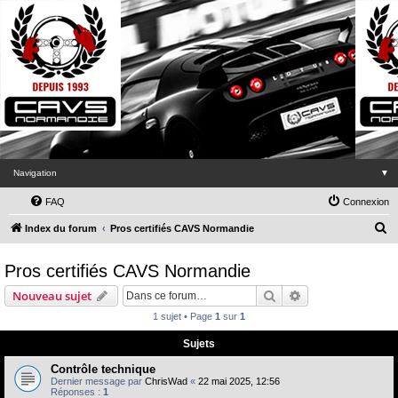
Navigation
▼
FAQ
Connexion
R
Index du forum
Pros certifiés CAVS Normandie
e
Pros certifiés CAVS Normandie
c
h
Rechercher
Recherche avanc
Nouveau sujet
e
1 sujet • Page
1
sur
1
r
Sujets
c
Contrôle technique
h
Dernier message par
ChrisWad
«
22 mai 2025, 12:56
Réponses :
1