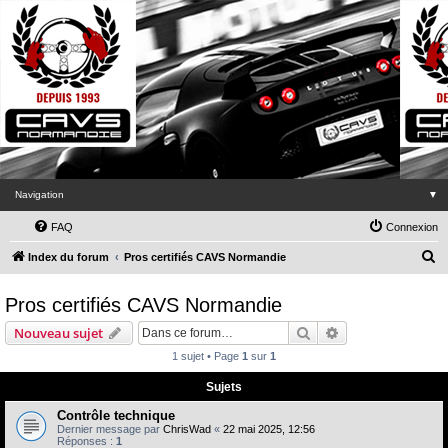
Navigation
▼
FAQ
Connexion
R
Index du forum
Pros certifiés CAVS Normandie
e
Pros certifiés CAVS Normandie
c
h
Rechercher
Recherche avanc
Nouveau sujet
e
1 sujet • Page
1
sur
1
r
Sujets
c
Contrôle technique
h
Dernier message par
ChrisWad
«
22 mai 2025, 12:56
Réponses :
1