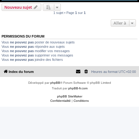
e
Nouveau sujet
r
1 sujet • Page
1
sur
1
Aller à
PERMISSIONS DU FORUM
Vous
ne pouvez pas
poster de nouveaux sujets
Vous
ne pouvez pas
répondre aux sujets
Vous
ne pouvez pas
modifier vos messages
Vous
ne pouvez pas
supprimer vos messages
Vous
ne pouvez pas
joindre des fichiers
Index du forum
Heures au format
UTC+02:00
Développé par
phpBB
® Forum Software © phpBB Limited
Traduit par
phpBB-fr.com
phpBB SiteMaker
Confidentialité
|
Conditions