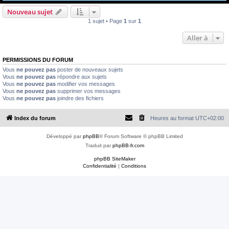
e
Nouveau sujet
r
1 sujet • Page
1
sur
1
Aller à
PERMISSIONS DU FORUM
Vous
ne pouvez pas
poster de nouveaux sujets
Vous
ne pouvez pas
répondre aux sujets
Vous
ne pouvez pas
modifier vos messages
Vous
ne pouvez pas
supprimer vos messages
Vous
ne pouvez pas
joindre des fichiers
Index du forum
Heures au format
UTC+02:00
Développé par
phpBB
® Forum Software © phpBB Limited
Traduit par
phpBB-fr.com
phpBB SiteMaker
Confidentialité
|
Conditions