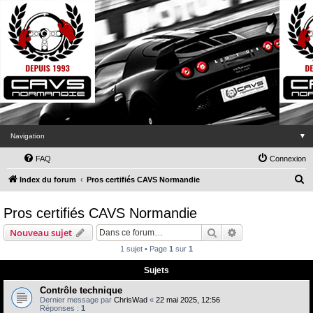
Navigation
▼
FAQ
Connexion
R
Index du forum
Pros certifiés CAVS Normandie
e
Pros certifiés CAVS Normandie
c
h
Rechercher
Recherche avanc
Nouveau sujet
e
1 sujet • Page
1
sur
1
r
Sujets
c
Contrôle technique
h
Dernier message par
ChrisWad
«
22 mai 2025, 12:56
Réponses :
1