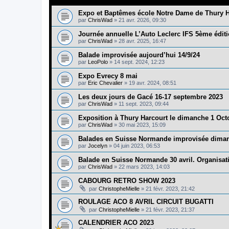
Expo et Baptêmes école Notre Dame de Thury H
par
ChrisWad
»
21 avr. 2026, 09:30
Journée annuelle L’Auto Leclerc IFS 5ème édit
par
ChrisWad
»
28 avr. 2025, 16:47
Balade improvisée aujourd’hui 14/9/24
par
LeoPolo
»
14 sept. 2024, 12:23
Expo Evrecy 8 mai
par
Eric Chevalier
»
19 avr. 2024, 08:51
Les deux jours de Gacé 16-17 septembre 2023
par
ChrisWad
»
11 sept. 2023, 09:44
Exposition à Thury Harcourt le dimanche 1 Oc
par
ChrisWad
»
30 mai 2023, 15:09
Balades en Suisse Normande improvisée diman
par
Jocelyn
»
04 juin 2023, 06:53
Balade en Suisse Normande 30 avril. Organisat
par
ChrisWad
»
22 mars 2023, 14:03
CABOURG RETRO SHOW 2023
par
ChristopheMielle
»
21 févr. 2023, 21:42
ROULAGE ACO 8 AVRIL CIRCUIT BUGATTI
par
ChristopheMielle
»
21 févr. 2023, 21:37
CALENDRIER ACO 2023