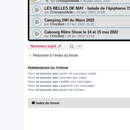
par
ChristopheMielle
»
30 janv. 2023, 23:07
LES BELLES DE MAY - balade de l'épiphanie 15
par
ChristopheMielle
»
10 janv. 2023, 22:08
Camping 24H du Mans 2022
par
ChrisWad
»
07 avr. 2022, 11:29
Cabourg Rétro Show le 14 et 15 mai 2022
par
ChrisWad
»
28 avr. 2022, 12:54
Nouveau sujet
Retourner à l’index du forum
PERMISSIONS DU FORUM
Vous
ne pouvez pas
poster de nouveaux sujets
Vous
ne pouvez pas
répondre aux sujets
Vous
ne pouvez pas
modifier vos messages
Vous
ne pouvez pas
supprimer vos messages
Vous
ne pouvez pas
joindre des fichiers
Index du forum