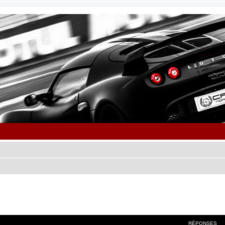
cher
cherche avancée
RÉPONSES