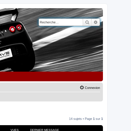
Rechercher
Recherche avancé
Connexion
14 sujets • Page
1
sur
1
VUES
DERNIER MESSAGE