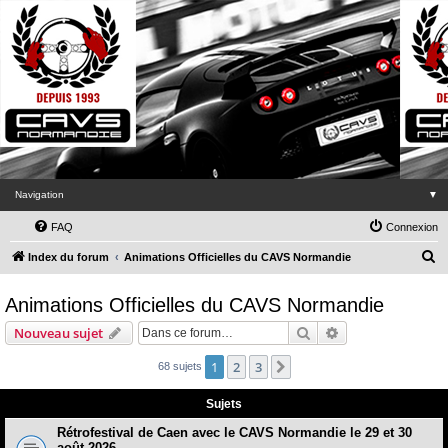
Navigation
▼
FAQ
Connexion
R
Index du forum
Animations Officielles du CAVS Normandie
e
Animations Officielles du CAVS Normandie
c
h
Rechercher
Recherche avanc
Nouveau sujet
e
1
2
3
Suivante
68 sujets
r
c
Sujets
h
Rétrofestival de Caen avec le CAVS Normandie le 29 et 30
août 2026