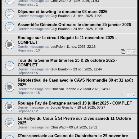
Dernier message par
ChrisWad
«
27 janv. 2026, 11:53
Réponses :
1
Déjeuner et bowling le dimanche 08 mars 2026
Dernier message par
Guy Buaillon
«
31 déc. 2025, 11:21
Assemblée Générale Ordinaire le dimanche 25 janvier 2026
Dernier message par
Guy Buaillon
«
24 déc. 2025, 10:58
Roulage sur le circuit Bugatti le 11 novembre 2025 -
COMPLET
Dernier message par
LeoPolo
«
11 nov. 2025, 22:16
Réponses :
13
1
2
Tour de la Seine Maritime les 25 & 26 octobre 2025 -
COMPLET
Dernier message par
Guy Buaillon
«
23 oct. 2025, 11:44
Réponses :
5
Rétrofestival de Caen avec le CAVS Normandie 30 et 31 août
2025
Dernier message par
Christian Jeanne
«
20 août 2025, 14:09
Réponses :
15
1
2
Roulage Fay de Bretagne samedi 19 juillet 2025 - COMPLET
Dernier message par
Jordan Gruchy
«
19 juil. 2025, 08:27
Réponses :
2
Le Rallye du Cœur à St Pierre sur Dives samedi 11 Octobre
2025
Dernier message par
ChrisWad
«
09 juil. 2025, 19:32
Dîner-spectacle au Casino de Ouistreham le 29 novembre