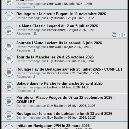
e
Dernier message par
ChrisWad
«
06 août 2026, 10:59
r
Réponses :
3
Roulage sur le circuit Bugatti le 11 novembre 2026
Dernier message par
Guy Buaillon
«
26 juil. 2026, 10:22
Le Mans Classic Legend du 2 au 5 juillet 2026
Dernier message par
Patrick André
«
29 juin 2026, 21:29
Réponses :
11
1
2
Journée L’Auto Leclerc Ifs le samedi 6 juin 2026
Dernier message par
ChrisWad
«
02 juin 2026, 08:40
Réponses :
1
Tour de la Manche les 24 & 25 octobre 2026
Dernier message par
Guy Buaillon
«
30 mai 2026, 07:41
Roulage Fay de Bretagne samedi 25 juillet 2026 - COMPLET
Dernier message par
Vincent Lefevre
«
21 mai 2026, 12:55
Réponses :
2
Balade dans le Perche le dimanche 26 avril 2026
Dernier message par
LeoPolo
«
14 févr. 2026, 14:36
Réponses :
1
Périple en Alsace-Vosges du 07 au 12 septembre 2026 -
COMPLET
Dernier message par
Guy Buaillon
«
06 févr. 2026, 11:07
Roulage sur le circuit de Lohéac le lundi 13 avril 2026
Dernier message par
Guy Buaillon
«
06 févr. 2026, 10:27
Initiation Navigation JPH le 28 mars 2026