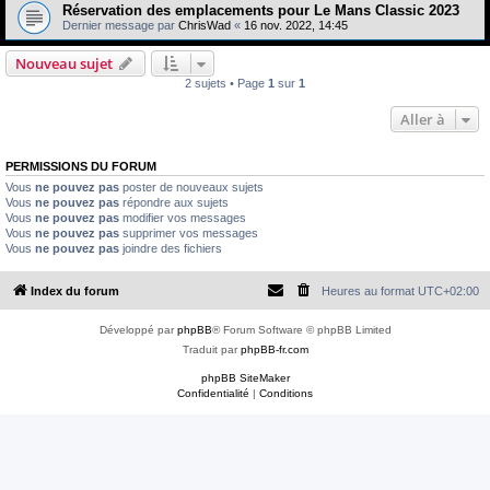
e
Réservation des emplacements pour Le Mans Classic 2023
Dernier message par
ChrisWad
«
16 nov. 2022, 14:45
r
Nouveau sujet
2 sujets • Page
1
sur
1
Aller à
PERMISSIONS DU FORUM
Vous
ne pouvez pas
poster de nouveaux sujets
Vous
ne pouvez pas
répondre aux sujets
Vous
ne pouvez pas
modifier vos messages
Vous
ne pouvez pas
supprimer vos messages
Vous
ne pouvez pas
joindre des fichiers
Index du forum
Heures au format
UTC+02:00
Développé par
phpBB
® Forum Software © phpBB Limited
Traduit par
phpBB-fr.com
phpBB SiteMaker
Confidentialité
|
Conditions