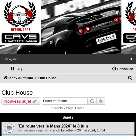
Navigation
▼
FAQ
Connexion
R
Index du forum
Club House
e
Club House
c
h
Rechercher
Recherche avanc
Nouveau sujet
e
2 sujets • Page
1
sur
1
r
Sujets
c
"En route vers le Mans 2024" le 8 juin
h
Dernier message par
Franck Lepeltier
«
20 mai 2024, 18:34