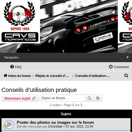
Navigation
▼
FAQ
Connexion
R
Index du forum
Règles et conseils d'utilisation du forum
Conseils d’utilisation pratique
e
Conseils d’utilisation pratique
c
h
Rechercher
Recherche avanc
Nouveau sujet
e
2 sujets • Page
1
sur
1
r
Sujets
c
Poster des photos ou images sur le forum
h
Dernier message par
ChrisWad
«
07 avr. 2022, 23:34