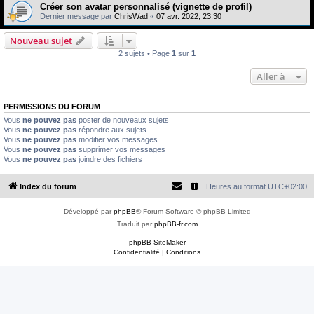
e
Créer son avatar personnalisé (vignette de profil)
Dernier message par
ChrisWad
«
07 avr. 2022, 23:30
r
Nouveau sujet
2 sujets • Page
1
sur
1
Aller à
PERMISSIONS DU FORUM
Vous
ne pouvez pas
poster de nouveaux sujets
Vous
ne pouvez pas
répondre aux sujets
Vous
ne pouvez pas
modifier vos messages
Vous
ne pouvez pas
supprimer vos messages
Vous
ne pouvez pas
joindre des fichiers
Index du forum
Heures au format
UTC+02:00
Développé par
phpBB
® Forum Software © phpBB Limited
Traduit par
phpBB-fr.com
phpBB SiteMaker
Confidentialité
|
Conditions