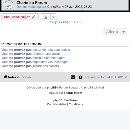
e
Charte du Forum
Dernier message par
ChrisWad
«
07 avr. 2022, 23:23
r
Nouveau sujet
2 sujets • Page
1
sur
1
Aller à
PERMISSIONS DU FORUM
Vous
ne pouvez pas
poster de nouveaux sujets
Vous
ne pouvez pas
répondre aux sujets
Vous
ne pouvez pas
modifier vos messages
Vous
ne pouvez pas
supprimer vos messages
Vous
ne pouvez pas
joindre des fichiers
Index du forum
Heures au format
UTC+02:00
Développé par
phpBB
® Forum Software © phpBB Limited
Traduit par
phpBB-fr.com
phpBB SiteMaker
Confidentialité
|
Conditions