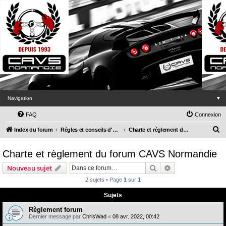
Navigation
▼
FAQ
Connexion
R
Index du forum
Règles et conseils d'utilisation du forum
Charte et règlement du forum CAVS Normandie
e
Charte et règlement du forum CAVS Normandie
c
h
Rechercher
Recherche avanc
Nouveau sujet
e
2 sujets • Page
1
sur
1
r
Sujets
c
Règlement forum
h
Dernier message par
ChrisWad
«
08 avr. 2022, 00:42