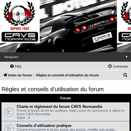
Navigation
▼
FAQ
Connexion
R
Index du forum
Règles et conseils d'utilisation du forum
e
Règles et conseils d'utilisation du forum
c
h
Forum
e
Charte et règlement du forum CAVS Normandie
r
Prenez le temps de lire les quelques règles avant de commencer à utiliser le
forum CAVS Normandie
c
Sujets :
2
h
Conseils d’utilisation pratique
Comment fonctionne le forum, poster des photos, modifier son avatar...