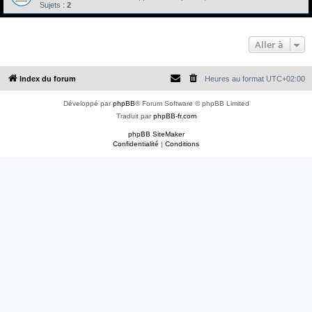
e
Sujets :
2
r
Aller à
Index du forum
Heures au format
UTC+02:00
Développé par
phpBB
® Forum Software © phpBB Limited
Traduit par
phpBB-fr.com
phpBB SiteMaker
Confidentialité
|
Conditions