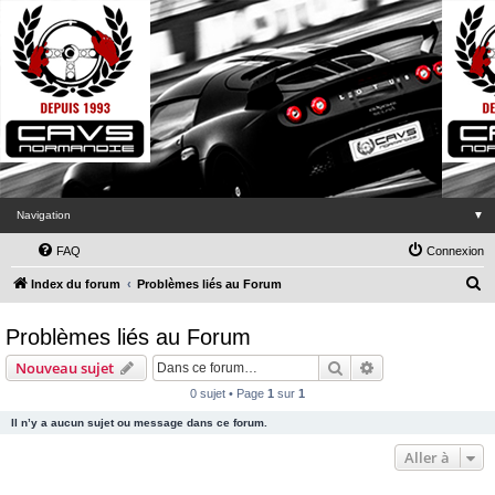
Navigation
▼
FAQ
Connexion
R
Index du forum
Problèmes liés au Forum
e
Problèmes liés au Forum
c
h
Rechercher
Recherche avanc
Nouveau sujet
e
0 sujet • Page
1
sur
1
r
Il n’y a aucun sujet ou message dans ce forum.
c
Aller à
h