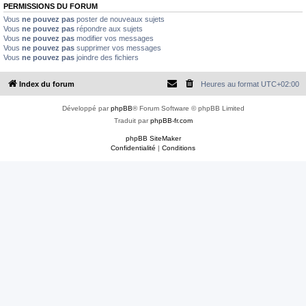
e
PERMISSIONS DU FORUM
r
Vous
ne pouvez pas
poster de nouveaux sujets
Vous
ne pouvez pas
répondre aux sujets
Vous
ne pouvez pas
modifier vos messages
Vous
ne pouvez pas
supprimer vos messages
Vous
ne pouvez pas
joindre des fichiers
Index du forum
Heures au format
UTC+02:00
Développé par
phpBB
® Forum Software © phpBB Limited
Traduit par
phpBB-fr.com
phpBB SiteMaker
Confidentialité
|
Conditions