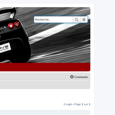
Rechercher
Recherche avancé
Connexion
0 sujet • Page
1
sur
1