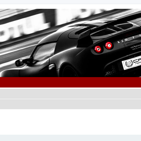
cher
cherche avancée