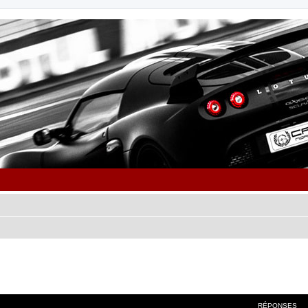
cher
cherche avancée
RÉPONSES