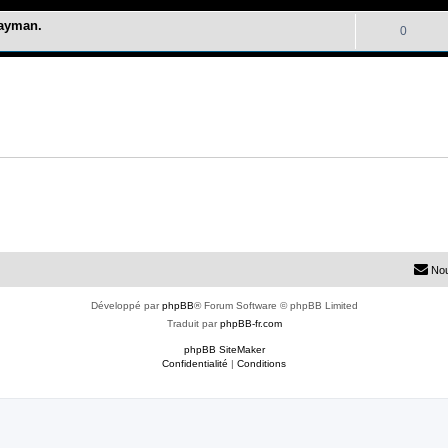
ayman.
R
0
é
p
o
n
s
e
s
Nou
Développé par
phpBB
® Forum Software © phpBB Limited
Traduit par
phpBB-fr.com
phpBB SiteMaker
Confidentialité
|
Conditions