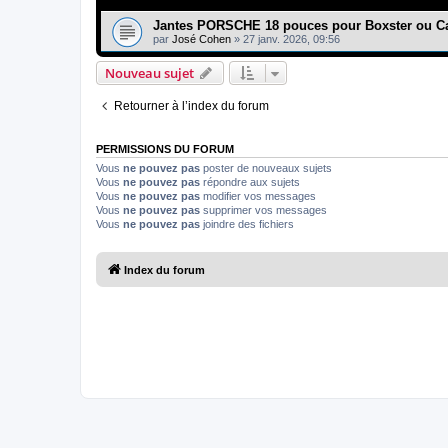
Jantes PORSCHE 18 pouces pour Boxster ou C
par
José Cohen
»
27 janv. 2026, 09:56
Nouveau sujet
Retourner à l’index du forum
PERMISSIONS DU FORUM
Vous
ne pouvez pas
poster de nouveaux sujets
Vous
ne pouvez pas
répondre aux sujets
Vous
ne pouvez pas
modifier vos messages
Vous
ne pouvez pas
supprimer vos messages
Vous
ne pouvez pas
joindre des fichiers
Index du forum