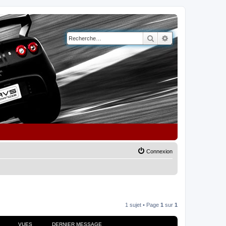
Rechercher
Recherche avancé
Connexion
1 sujet • Page
1
sur
1
VUES
DERNIER MESSAGE