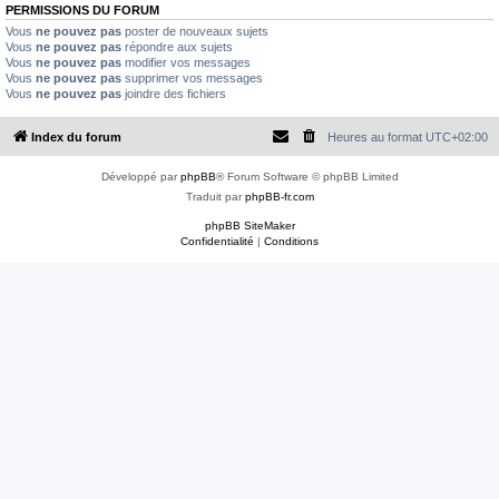
e
PERMISSIONS DU FORUM
r
Vous
ne pouvez pas
poster de nouveaux sujets
Vous
ne pouvez pas
répondre aux sujets
Vous
ne pouvez pas
modifier vos messages
Vous
ne pouvez pas
supprimer vos messages
Vous
ne pouvez pas
joindre des fichiers
Index du forum
Heures au format
UTC+02:00
Développé par
phpBB
® Forum Software © phpBB Limited
Traduit par
phpBB-fr.com
phpBB SiteMaker
Confidentialité
|
Conditions