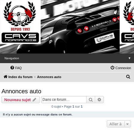
Navigation
▼
FAQ
Connexion
R
Index du forum
Annonces auto
e
Annonces auto
c
h
Rechercher
Recherche avanc
Nouveau sujet
e
0 sujet • Page
1
sur
1
r
Il n’y a aucun sujet ou message dans ce forum.
c
Aller à
h