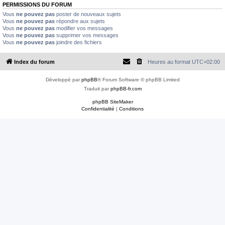
e
PERMISSIONS DU FORUM
r
Vous
ne pouvez pas
poster de nouveaux sujets
Vous
ne pouvez pas
répondre aux sujets
Vous
ne pouvez pas
modifier vos messages
Vous
ne pouvez pas
supprimer vos messages
Vous
ne pouvez pas
joindre des fichiers
Index du forum
Heures au format
UTC+02:00
Développé par
phpBB
® Forum Software © phpBB Limited
Traduit par
phpBB-fr.com
phpBB SiteMaker
Confidentialité
|
Conditions