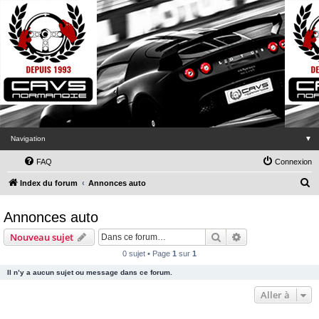
Navigation
▼
FAQ
Connexion
R
Index du forum
Annonces auto
e
Annonces auto
c
h
Rechercher
Recherche avanc
Nouveau sujet
e
0 sujet • Page
1
sur
1
r
Il n’y a aucun sujet ou message dans ce forum.
c
Aller à
h