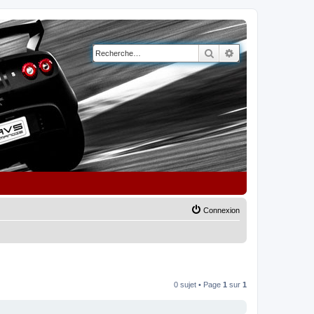
Rechercher
Recherche avancé
Connexion
0 sujet • Page
1
sur
1