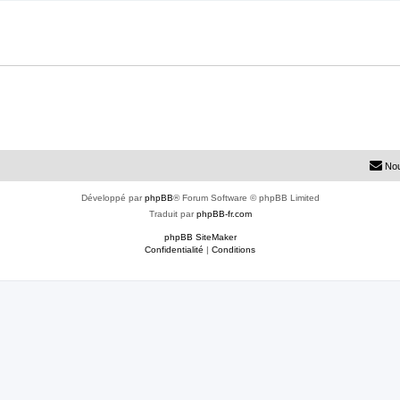
Nou
Développé par
phpBB
® Forum Software © phpBB Limited
Traduit par
phpBB-fr.com
phpBB SiteMaker
Confidentialité
|
Conditions