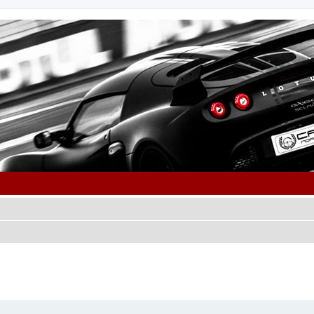
cher
cherche avancée