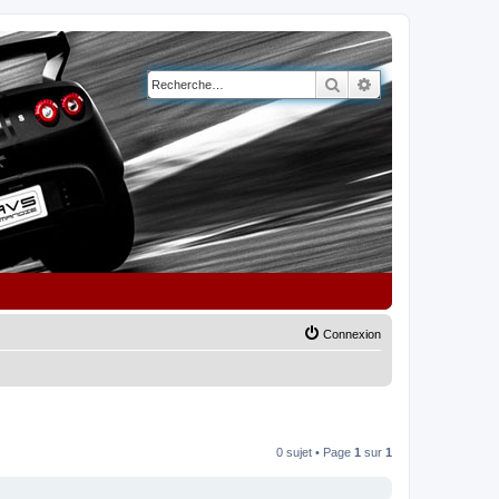
Rechercher
Recherche avancé
Connexion
0 sujet • Page
1
sur
1