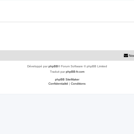
Nou
Développé par
phpBB
® Forum Software © phpBB Limited
Traduit par
phpBB-fr.com
phpBB SiteMaker
Confidentialité
|
Conditions