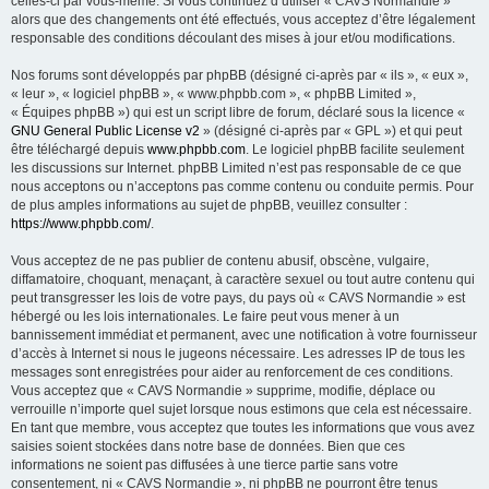
celles-ci par vous-même. Si vous continuez d’utiliser « CAVS Normandie »
e
alors que des changements ont été effectués, vous acceptez d’être légalement
r
responsable des conditions découlant des mises à jour et/ou modifications.
Nos forums sont développés par phpBB (désigné ci-après par « ils », « eux »,
« leur », « logiciel phpBB », « www.phpbb.com », « phpBB Limited »,
« Équipes phpBB ») qui est un script libre de forum, déclaré sous la licence «
GNU General Public License v2
» (désigné ci-après par « GPL ») et qui peut
être téléchargé depuis
www.phpbb.com
. Le logiciel phpBB facilite seulement
les discussions sur Internet. phpBB Limited n’est pas responsable de ce que
nous acceptons ou n’acceptons pas comme contenu ou conduite permis. Pour
de plus amples informations au sujet de phpBB, veuillez consulter :
https://www.phpbb.com/
.
Vous acceptez de ne pas publier de contenu abusif, obscène, vulgaire,
diffamatoire, choquant, menaçant, à caractère sexuel ou tout autre contenu qui
peut transgresser les lois de votre pays, du pays où « CAVS Normandie » est
hébergé ou les lois internationales. Le faire peut vous mener à un
bannissement immédiat et permanent, avec une notification à votre fournisseur
d’accès à Internet si nous le jugeons nécessaire. Les adresses IP de tous les
messages sont enregistrées pour aider au renforcement de ces conditions.
Vous acceptez que « CAVS Normandie » supprime, modifie, déplace ou
verrouille n’importe quel sujet lorsque nous estimons que cela est nécessaire.
En tant que membre, vous acceptez que toutes les informations que vous avez
saisies soient stockées dans notre base de données. Bien que ces
informations ne soient pas diffusées à une tierce partie sans votre
consentement, ni « CAVS Normandie », ni phpBB ne pourront être tenus