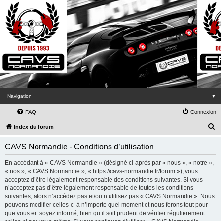
Navigation
▼
FAQ
Connexion
R
Index du forum
e
CAVS Normandie - Conditions d’utilisation
c
h
En accédant à « CAVS Normandie » (désigné ci-après par « nous », « notre »,
« nos », « CAVS Normandie », « https://cavs-normandie.fr/forum »), vous
e
acceptez d’être légalement responsable des conditions suivantes. Si vous
r
n’acceptez pas d’être légalement responsable de toutes les conditions
suivantes, alors n’accédez pas et/ou n’utilisez pas « CAVS Normandie ». Nous
c
pouvons modifier celles-ci à n’importe quel moment et nous ferons tout pour
h
que vous en soyez informé, bien qu’il soit prudent de vérifier régulièrement