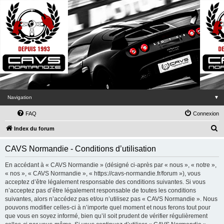
Navigation
▼
FAQ
Connexion
R
Index du forum
e
CAVS Normandie - Conditions d’utilisation
c
h
En accédant à « CAVS Normandie » (désigné ci-après par « nous », « notre »,
« nos », « CAVS Normandie », « https://cavs-normandie.fr/forum »), vous
e
acceptez d’être légalement responsable des conditions suivantes. Si vous
r
n’acceptez pas d’être légalement responsable de toutes les conditions
suivantes, alors n’accédez pas et/ou n’utilisez pas « CAVS Normandie ». Nous
c
pouvons modifier celles-ci à n’importe quel moment et nous ferons tout pour
h
que vous en soyez informé, bien qu’il soit prudent de vérifier régulièrement