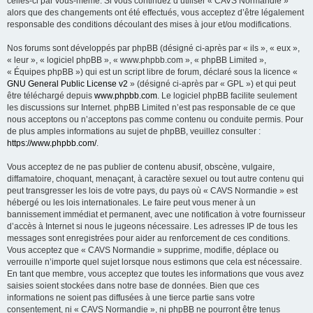
celles-ci par vous-même. Si vous continuez d’utiliser « CAVS Normandie »
e
alors que des changements ont été effectués, vous acceptez d’être légalement
r
responsable des conditions découlant des mises à jour et/ou modifications.
Nos forums sont développés par phpBB (désigné ci-après par « ils », « eux »,
« leur », « logiciel phpBB », « www.phpbb.com », « phpBB Limited »,
« Équipes phpBB ») qui est un script libre de forum, déclaré sous la licence «
GNU General Public License v2
» (désigné ci-après par « GPL ») et qui peut
être téléchargé depuis
www.phpbb.com
. Le logiciel phpBB facilite seulement
les discussions sur Internet. phpBB Limited n’est pas responsable de ce que
nous acceptons ou n’acceptons pas comme contenu ou conduite permis. Pour
de plus amples informations au sujet de phpBB, veuillez consulter :
https://www.phpbb.com/
.
Vous acceptez de ne pas publier de contenu abusif, obscène, vulgaire,
diffamatoire, choquant, menaçant, à caractère sexuel ou tout autre contenu qui
peut transgresser les lois de votre pays, du pays où « CAVS Normandie » est
hébergé ou les lois internationales. Le faire peut vous mener à un
bannissement immédiat et permanent, avec une notification à votre fournisseur
d’accès à Internet si nous le jugeons nécessaire. Les adresses IP de tous les
messages sont enregistrées pour aider au renforcement de ces conditions.
Vous acceptez que « CAVS Normandie » supprime, modifie, déplace ou
verrouille n’importe quel sujet lorsque nous estimons que cela est nécessaire.
En tant que membre, vous acceptez que toutes les informations que vous avez
saisies soient stockées dans notre base de données. Bien que ces
informations ne soient pas diffusées à une tierce partie sans votre
consentement, ni « CAVS Normandie », ni phpBB ne pourront être tenus