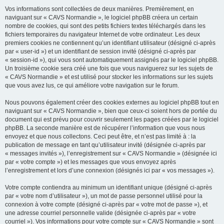
e
Vos informations sont collectées de deux manières. Premièrement, en
r
naviguant sur « CAVS Normandie », le logiciel phpBB créera un certain
nombre de cookies, qui sont des petits fichiers textes téléchargés dans les
fichiers temporaires du navigateur Internet de votre ordinateur. Les deux
premiers cookies ne contiennent qu’un identifiant utilisateur (désigné ci-après
par « user-id ») et un identifiant de session invité (désigné ci-après par
« session-id »), qui vous sont automatiquement assignés par le logiciel phpBB.
Un troisième cookie sera créé une fois que vous naviguerez sur les sujets de
« CAVS Normandie » et est utilisé pour stocker les informations sur les sujets
que vous avez lus, ce qui améliore votre navigation sur le forum.
Nous pouvons également créer des cookies externes au logiciel phpBB tout en
naviguant sur « CAVS Normandie », bien que ceux-ci soient hors de portée du
document qui est prévu pour couvrir seulement les pages créées par le logiciel
phpBB. La seconde manière est de récupérer l’information que vous nous
envoyez et que nous collectons. Ceci peut être, et n’est pas limité à : la
publication de message en tant qu’utilisateur invité (désignée ci-après par
« messages invités »), l’enregistrement sur « CAVS Normandie » (désignée ici
par « votre compte ») et les messages que vous envoyez après
l’enregistrement et lors d’une connexion (désignés ici par « vos messages »).
Votre compte contiendra au minimum un identifiant unique (désigné ci-après
par « votre nom d’utilisateur »), un mot de passe personnel utilisé pour la
connexion à votre compte (désigné ci-après par « votre mot de passe »), et
une adresse courriel personnelle valide (désignée ci-après par « votre
courriel »). Vos informations pour votre compte sur « CAVS Normandie » sont