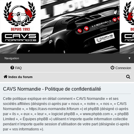
Navigation
▼
FAQ
Connexion
R
Index du forum
e
CAVS Normandie - Politique de confidentialité
c
h
Cette politique explique en détail comment « CAVS Normandie » et ses
sociétés affiliées (désignés ci-après par « nous », « notre », « nos », « CAVS
e
Normandie », « https://cavs-normandie.fr/forum ») et phpBB (désigné ci-après
r
par « ils », « eux », « leur », « logiciel phpBB », « www.phpbb.com », « phpBB
Limited », « Équipes phpBB ») utilisent n’importe quelle information collectée
c
pendant n’importe quelle session d’utilisation de votre part (désignée ci-après
h
par « vos informations »).