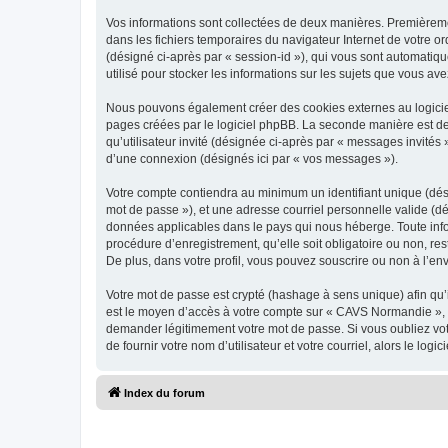
Vos informations sont collectées de deux manières. Premièremen
dans les fichiers temporaires du navigateur Internet de votre ord
(désigné ci-après par « session-id »), qui vous sont automatiq
utilisé pour stocker les informations sur les sujets que vous ave
Nous pouvons également créer des cookies externes au logicie
pages créées par le logiciel phpBB. La seconde manière est de r
qu’utilisateur invité (désignée ci-après par « messages invité
d’une connexion (désignés ici par « vos messages »).
Votre compte contiendra au minimum un identifiant unique (dési
mot de passe »), et une adresse courriel personnelle valide (d
données applicables dans le pays qui nous héberge. Toute info
procédure d’enregistrement, qu’elle soit obligatoire ou non, r
De plus, dans votre profil, vous pouvez souscrire ou non à l’en
Votre mot de passe est crypté (hashage à sens unique) afin qu’i
est le moyen d’accès à votre compte sur « CAVS Normandie », 
demander légitimement votre mot de passe. Si vous oubliez vot
de fournir votre nom d’utilisateur et votre courriel, alors le 
Index du forum