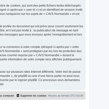
e de cookies, qui sont des petits fichiers textes téléchargés
gné ci-après par « user-id ») et un identifiant de session invité
 vous naviguerez sur les sujets de « CAVS Normandie » et est
e portée du document qui est prévu pour couvrir seulement les
e, et n’est pas limité à : la publication de message en tant
t les messages que vous envoyez après l’enregistrement et lors
ur la connexion à votre compte (désigné ci-après par « votre
CAVS Normandie » sont protégées par les lois de protection des
dresse courriel requise par « CAVS Normandie » durant la
quelle information de votre compte sera affichée publiquement.
se sur plusieurs sites Internet différents. Votre mot de passe
mandie », de phpBB ou une d’une tierce partie ne peut vous
» fournie par le logiciel phpBB. Ce processus vous demandera
ter.
s contacter
Supprimer les cookies
Heures au format
UTC+02:00