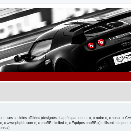
et ses sociétés affiliées (désignés ci-après par « nous », « notre », « nos », « C
pBB », « www.phpbb.com », « phpBB Limited », « Équipes phpBB ») utilisent n’importe
ons »).