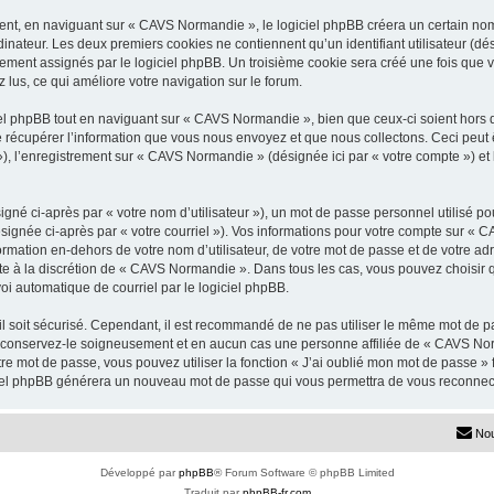
t, en naviguant sur « CAVS Normandie », le logiciel phpBB créera un certain nombr
inateur. Les deux premiers cookies ne contiennent qu’un identifiant utilisateur (dési
uement assignés par le logiciel phpBB. Un troisième cookie sera créé une fois que
z lus, ce qui améliore votre navigation sur le forum.
l phpBB tout en naviguant sur « CAVS Normandie », bien que ceux-ci soient hors d
écupérer l’information que vous nous envoyez et que nous collectons. Ceci peut êtr
s »), l’enregistrement sur « CAVS Normandie » (désignée ici par « votre compte ») e
gné ci-après par « votre nom d’utilisateur »), un mot de passe personnel utilisé po
ésignée ci-après par « votre courriel »). Vos informations pour votre compte sur « 
rmation en-dehors de votre nom d’utilisateur, de votre mot de passe et de votre a
este à la discrétion de « CAVS Normandie ». Dans tous les cas, vous pouvez choisir 
voi automatique de courriel par le logiciel phpBB.
l soit sécurisé. Cependant, il est recommandé de ne pas utiliser le même mot de pas
conservez-le soigneusement et en aucun cas une personne affiliée de « CAVS Nor
re mot de passe, vous pouvez utiliser la fonction « J’ai oublié mon mot de passe 
logiciel phpBB générera un nouveau mot de passe qui vous permettra de vous reconnec
Nou
Développé par
phpBB
® Forum Software © phpBB Limited
Traduit par
phpBB-fr.com