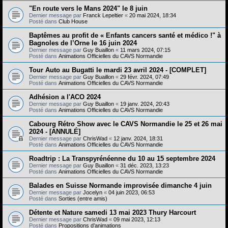
"En route vers le Mans 2024" le 8 juin
Dernier message par
Franck Lepeltier
«
20 mai 2024, 18:34
Posté dans
Club House
Baptêmes au profit de « Enfants cancers santé et médico !" à
Bagnoles de l’Orne le 16 juin 2024
Dernier message par
Guy Buaillon
«
11 mars 2024, 07:15
Posté dans
Animations Officielles du CAVS Normandie
Tour Auto au Bugatti le mardi 23 avril 2024 - [COMPLET]
Dernier message par
Guy Buaillon
«
29 févr. 2024, 07:49
Posté dans
Animations Officielles du CAVS Normandie
Adhésion a l'ACO 2024
Dernier message par
Guy Buaillon
«
19 janv. 2024, 20:43
Posté dans
Animations Officielles du CAVS Normandie
Cabourg Rétro Show avec le CAVS Normandie le 25 et 26 mai
2024 - [ANNULÉ]
Dernier message par
ChrisWad
«
12 janv. 2024, 18:31
Posté dans
Animations Officielles du CAVS Normandie
Roadtrip : La Transpyrénéenne du 10 au 15 septembre 2024
Dernier message par
Guy Buaillon
«
31 déc. 2023, 13:23
Posté dans
Animations Officielles du CAVS Normandie
Balades en Suisse Normande improvisée dimanche 4 juin
Dernier message par
Jocelyn
«
04 juin 2023, 06:53
Posté dans
Sorties (entre amis)
Détente et Nature samedi 13 mai 2023 Thury Harcourt
Dernier message par
ChrisWad
«
09 mai 2023, 12:13
Posté dans
Propositions d’animations