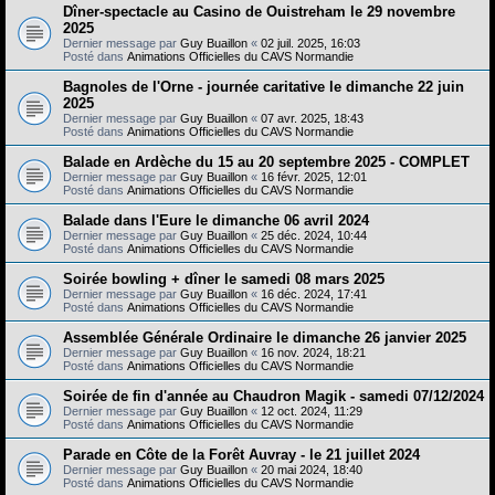
Dîner-spectacle au Casino de Ouistreham le 29 novembre
2025
Dernier message par
Guy Buaillon
«
02 juil. 2025, 16:03
Posté dans
Animations Officielles du CAVS Normandie
Bagnoles de l'Orne - journée caritative le dimanche 22 juin
2025
Dernier message par
Guy Buaillon
«
07 avr. 2025, 18:43
Posté dans
Animations Officielles du CAVS Normandie
Balade en Ardèche du 15 au 20 septembre 2025 - COMPLET
Dernier message par
Guy Buaillon
«
16 févr. 2025, 12:01
Posté dans
Animations Officielles du CAVS Normandie
Balade dans l'Eure le dimanche 06 avril 2024
Dernier message par
Guy Buaillon
«
25 déc. 2024, 10:44
Posté dans
Animations Officielles du CAVS Normandie
Soirée bowling + dîner le samedi 08 mars 2025
Dernier message par
Guy Buaillon
«
16 déc. 2024, 17:41
Posté dans
Animations Officielles du CAVS Normandie
Assemblée Générale Ordinaire le dimanche 26 janvier 2025
Dernier message par
Guy Buaillon
«
16 nov. 2024, 18:21
Posté dans
Animations Officielles du CAVS Normandie
Soirée de fin d'année au Chaudron Magik - samedi 07/12/2024
Dernier message par
Guy Buaillon
«
12 oct. 2024, 11:29
Posté dans
Animations Officielles du CAVS Normandie
Parade en Côte de la Forêt Auvray - le 21 juillet 2024
Dernier message par
Guy Buaillon
«
20 mai 2024, 18:40
Posté dans
Animations Officielles du CAVS Normandie