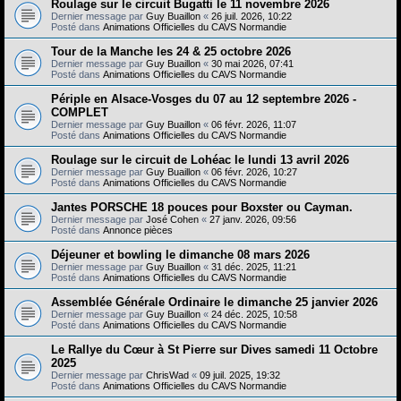
e
Roulage sur le circuit Bugatti le 11 novembre 2026
Dernier message par
Guy Buaillon
«
26 juil. 2026, 10:22
r
Posté dans
Animations Officielles du CAVS Normandie
Tour de la Manche les 24 & 25 octobre 2026
Dernier message par
Guy Buaillon
«
30 mai 2026, 07:41
Posté dans
Animations Officielles du CAVS Normandie
Périple en Alsace-Vosges du 07 au 12 septembre 2026 -
COMPLET
Dernier message par
Guy Buaillon
«
06 févr. 2026, 11:07
Posté dans
Animations Officielles du CAVS Normandie
Roulage sur le circuit de Lohéac le lundi 13 avril 2026
Dernier message par
Guy Buaillon
«
06 févr. 2026, 10:27
Posté dans
Animations Officielles du CAVS Normandie
Jantes PORSCHE 18 pouces pour Boxster ou Cayman.
Dernier message par
José Cohen
«
27 janv. 2026, 09:56
Posté dans
Annonce pièces
Déjeuner et bowling le dimanche 08 mars 2026
Dernier message par
Guy Buaillon
«
31 déc. 2025, 11:21
Posté dans
Animations Officielles du CAVS Normandie
Assemblée Générale Ordinaire le dimanche 25 janvier 2026
Dernier message par
Guy Buaillon
«
24 déc. 2025, 10:58
Posté dans
Animations Officielles du CAVS Normandie
Le Rallye du Cœur à St Pierre sur Dives samedi 11 Octobre
2025
Dernier message par
ChrisWad
«
09 juil. 2025, 19:32
Posté dans
Animations Officielles du CAVS Normandie