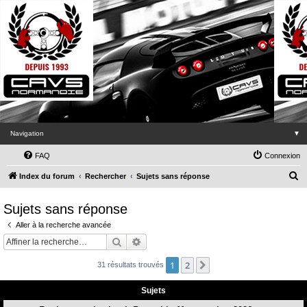
Navigation
▼
FAQ
Connexion
R
Index du forum
Rechercher
Sujets sans réponse
e
Sujets sans réponse
c
Aller à la recherche avancée
h
Rechercher
Recherche avancée
e
r
1
2
Suivante
31 résultats trouvés
c
Sujets
h