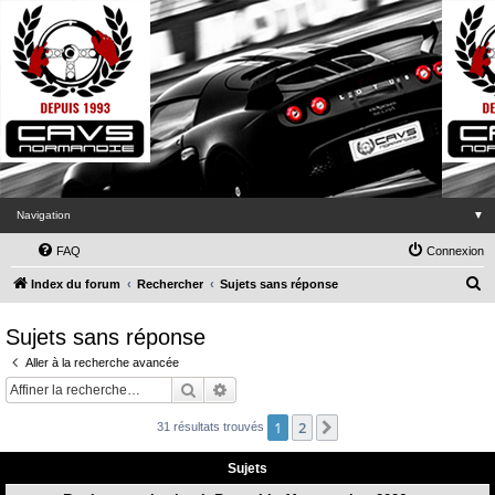
Navigation
▼
FAQ
Connexion
R
Index du forum
Rechercher
Sujets sans réponse
e
Sujets sans réponse
c
Aller à la recherche avancée
h
Rechercher
Recherche avancée
e
r
1
2
Suivante
31 résultats trouvés
c
Sujets
h