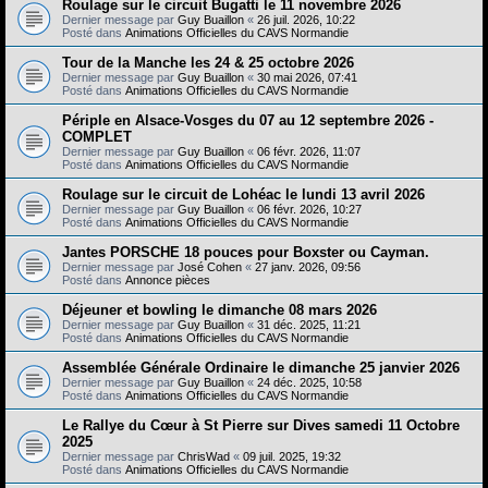
e
Roulage sur le circuit Bugatti le 11 novembre 2026
Dernier message par
Guy Buaillon
«
26 juil. 2026, 10:22
r
Posté dans
Animations Officielles du CAVS Normandie
Tour de la Manche les 24 & 25 octobre 2026
Dernier message par
Guy Buaillon
«
30 mai 2026, 07:41
Posté dans
Animations Officielles du CAVS Normandie
Périple en Alsace-Vosges du 07 au 12 septembre 2026 -
COMPLET
Dernier message par
Guy Buaillon
«
06 févr. 2026, 11:07
Posté dans
Animations Officielles du CAVS Normandie
Roulage sur le circuit de Lohéac le lundi 13 avril 2026
Dernier message par
Guy Buaillon
«
06 févr. 2026, 10:27
Posté dans
Animations Officielles du CAVS Normandie
Jantes PORSCHE 18 pouces pour Boxster ou Cayman.
Dernier message par
José Cohen
«
27 janv. 2026, 09:56
Posté dans
Annonce pièces
Déjeuner et bowling le dimanche 08 mars 2026
Dernier message par
Guy Buaillon
«
31 déc. 2025, 11:21
Posté dans
Animations Officielles du CAVS Normandie
Assemblée Générale Ordinaire le dimanche 25 janvier 2026
Dernier message par
Guy Buaillon
«
24 déc. 2025, 10:58
Posté dans
Animations Officielles du CAVS Normandie
Le Rallye du Cœur à St Pierre sur Dives samedi 11 Octobre
2025
Dernier message par
ChrisWad
«
09 juil. 2025, 19:32
Posté dans
Animations Officielles du CAVS Normandie