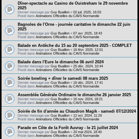
Dîner-spectacle au Casino de Ouistreham le 29 novembre
2025
Dernier message par
Guy Buaillon
«
02 juil. 2025, 16:03
Posté dans
Animations Officielles du CAVS Normandie
Bagnoles de l'Orne - journée caritative le dimanche 22 juin
2025
Dernier message par
Guy Buaillon
«
07 avr. 2025, 18:43
Posté dans
Animations Officielles du CAVS Normandie
Balade en Ardèche du 15 au 20 septembre 2025 - COMPLET
Dernier message par
Guy Buaillon
«
16 févr. 2025, 12:01
Posté dans
Animations Officielles du CAVS Normandie
Balade dans l'Eure le dimanche 06 avril 2024
Dernier message par
Guy Buaillon
«
25 déc. 2024, 10:44
Posté dans
Animations Officielles du CAVS Normandie
Soirée bowling + dîner le samedi 08 mars 2025
Dernier message par
Guy Buaillon
«
16 déc. 2024, 17:41
Posté dans
Animations Officielles du CAVS Normandie
Assemblée Générale Ordinaire le dimanche 26 janvier 2025
Dernier message par
Guy Buaillon
«
16 nov. 2024, 18:21
Posté dans
Animations Officielles du CAVS Normandie
Soirée de fin d'année au Chaudron Magik - samedi 07/12/2024
Dernier message par
Guy Buaillon
«
12 oct. 2024, 11:29
Posté dans
Animations Officielles du CAVS Normandie
Parade en Côte de la Forêt Auvray - le 21 juillet 2024
Dernier message par
Guy Buaillon
«
20 mai 2024, 18:40
Posté dans
Animations Officielles du CAVS Normandie