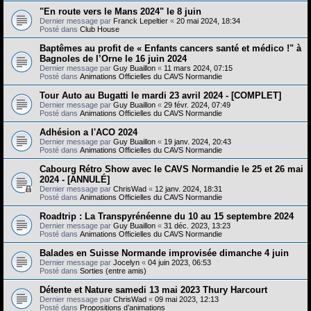
"En route vers le Mans 2024" le 8 juin
Dernier message par
Franck Lepeltier
«
20 mai 2024, 18:34
Posté dans
Club House
Baptêmes au profit de « Enfants cancers santé et médico !" à
Bagnoles de l’Orne le 16 juin 2024
Dernier message par
Guy Buaillon
«
11 mars 2024, 07:15
Posté dans
Animations Officielles du CAVS Normandie
Tour Auto au Bugatti le mardi 23 avril 2024 - [COMPLET]
Dernier message par
Guy Buaillon
«
29 févr. 2024, 07:49
Posté dans
Animations Officielles du CAVS Normandie
Adhésion a l'ACO 2024
Dernier message par
Guy Buaillon
«
19 janv. 2024, 20:43
Posté dans
Animations Officielles du CAVS Normandie
Cabourg Rétro Show avec le CAVS Normandie le 25 et 26 mai
2024 - [ANNULÉ]
Dernier message par
ChrisWad
«
12 janv. 2024, 18:31
Posté dans
Animations Officielles du CAVS Normandie
Roadtrip : La Transpyrénéenne du 10 au 15 septembre 2024
Dernier message par
Guy Buaillon
«
31 déc. 2023, 13:23
Posté dans
Animations Officielles du CAVS Normandie
Balades en Suisse Normande improvisée dimanche 4 juin
Dernier message par
Jocelyn
«
04 juin 2023, 06:53
Posté dans
Sorties (entre amis)
Détente et Nature samedi 13 mai 2023 Thury Harcourt
Dernier message par
ChrisWad
«
09 mai 2023, 12:13
Posté dans
Propositions d’animations