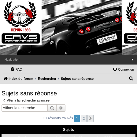
Navigation
▼
FAQ
Connexion
R
Index du forum
Rechercher
Sujets sans réponse
e
Sujets sans réponse
c
Aller à la recherche avancée
h
Rechercher
Recherche avancée
e
r
1
2
Suivante
31 résultats trouvés
c
Sujets
h