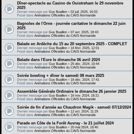
Dîner-spectacle au Casino de Ouistreham le 29 novembre
2025
Dernier message par
Guy Buaillon
«
02 juil. 2025, 16:03
Posté dans
Animations Officielles du CAVS Normandie
Bagnoles de l'Orne - journée caritative le dimanche 22 juin
2025
Dernier message par
Guy Buaillon
«
07 avr. 2025, 18:43
Posté dans
Animations Officielles du CAVS Normandie
Balade en Ardèche du 15 au 20 septembre 2025 - COMPLET
Dernier message par
Guy Buaillon
«
16 févr. 2025, 12:01
Posté dans
Animations Officielles du CAVS Normandie
Balade dans l'Eure le dimanche 06 avril 2024
Dernier message par
Guy Buaillon
«
25 déc. 2024, 10:44
Posté dans
Animations Officielles du CAVS Normandie
Soirée bowling + dîner le samedi 08 mars 2025
Dernier message par
Guy Buaillon
«
16 déc. 2024, 17:41
Posté dans
Animations Officielles du CAVS Normandie
Assemblée Générale Ordinaire le dimanche 26 janvier 2025
Dernier message par
Guy Buaillon
«
16 nov. 2024, 18:21
Posté dans
Animations Officielles du CAVS Normandie
Soirée de fin d'année au Chaudron Magik - samedi 07/12/2024
Dernier message par
Guy Buaillon
«
12 oct. 2024, 11:29
Posté dans
Animations Officielles du CAVS Normandie
Parade en Côte de la Forêt Auvray - le 21 juillet 2024
Dernier message par
Guy Buaillon
«
20 mai 2024, 18:40
Posté dans
Animations Officielles du CAVS Normandie