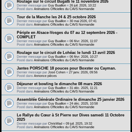
e
Roulage sur le circuit Bugatti le 11 novembre 2026
Dernier message par
Guy Buaillon
«
26 juil. 2026, 10:22
r
Posté dans
Animations Officielles du CAVS Normandie
Tour de la Manche les 24 & 25 octobre 2026
Dernier message par
Guy Buaillon
«
30 mai 2026, 07:41
Posté dans
Animations Officielles du CAVS Normandie
Périple en Alsace-Vosges du 07 au 12 septembre 2026 -
COMPLET
Dernier message par
Guy Buaillon
«
06 févr. 2026, 11:07
Posté dans
Animations Officielles du CAVS Normandie
Roulage sur le circuit de Lohéac le lundi 13 avril 2026
Dernier message par
Guy Buaillon
«
06 févr. 2026, 10:27
Posté dans
Animations Officielles du CAVS Normandie
Jantes PORSCHE 18 pouces pour Boxster ou Cayman.
Dernier message par
José Cohen
«
27 janv. 2026, 09:56
Posté dans
Annonce pièces
Déjeuner et bowling le dimanche 08 mars 2026
Dernier message par
Guy Buaillon
«
31 déc. 2025, 11:21
Posté dans
Animations Officielles du CAVS Normandie
Assemblée Générale Ordinaire le dimanche 25 janvier 2026
Dernier message par
Guy Buaillon
«
24 déc. 2025, 10:58
Posté dans
Animations Officielles du CAVS Normandie
Le Rallye du Cœur à St Pierre sur Dives samedi 11 Octobre
2025
Dernier message par
ChrisWad
«
09 juil. 2025, 19:32
Posté dans
Animations Officielles du CAVS Normandie