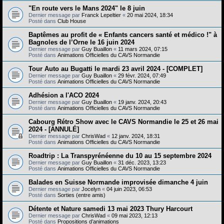
"En route vers le Mans 2024" le 8 juin
Dernier message par
Franck Lepeltier
«
20 mai 2024, 18:34
Posté dans
Club House
Baptêmes au profit de « Enfants cancers santé et médico !" à
Bagnoles de l’Orne le 16 juin 2024
Dernier message par
Guy Buaillon
«
11 mars 2024, 07:15
Posté dans
Animations Officielles du CAVS Normandie
Tour Auto au Bugatti le mardi 23 avril 2024 - [COMPLET]
Dernier message par
Guy Buaillon
«
29 févr. 2024, 07:49
Posté dans
Animations Officielles du CAVS Normandie
Adhésion a l'ACO 2024
Dernier message par
Guy Buaillon
«
19 janv. 2024, 20:43
Posté dans
Animations Officielles du CAVS Normandie
Cabourg Rétro Show avec le CAVS Normandie le 25 et 26 mai
2024 - [ANNULÉ]
Dernier message par
ChrisWad
«
12 janv. 2024, 18:31
Posté dans
Animations Officielles du CAVS Normandie
Roadtrip : La Transpyrénéenne du 10 au 15 septembre 2024
Dernier message par
Guy Buaillon
«
31 déc. 2023, 13:23
Posté dans
Animations Officielles du CAVS Normandie
Balades en Suisse Normande improvisée dimanche 4 juin
Dernier message par
Jocelyn
«
04 juin 2023, 06:53
Posté dans
Sorties (entre amis)
Détente et Nature samedi 13 mai 2023 Thury Harcourt
Dernier message par
ChrisWad
«
09 mai 2023, 12:13
Posté dans
Propositions d’animations