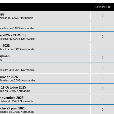
RÉPONSES
026
R
0
icielles du CAVS Normandie
é
R
0
icielles du CAVS Normandie
p
é
bre 2026 - COMPLET
o
R
0
ficielles du CAVS Normandie
p
n
é
il 2026
o
R
0
s
ficielles du CAVS Normandie
p
n
é
e
ayman.
o
R
0
s
es
p
s
n
é
e
o
R
0
s
ficielles du CAVS Normandie
p
s
n
é
e
anvier 2026
o
R
0
s
ficielles du CAVS Normandie
p
s
n
é
e
 11 Octobre 2025
o
R
0
s
ielles du CAVS Normandie
p
s
n
é
e
9 novembre 2025
o
R
0
s
icielles du CAVS Normandie
p
s
n
é
e
nche 22 juin 2025
o
R
0
s
ficielles du CAVS Normandie
p
s