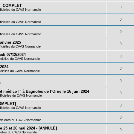
n
é
e
5 - COMPLET
o
R
0
s
ficielles du CAVS Normandie
p
s
n
é
e
o
R
0
s
ficielles du CAVS Normandie
p
s
n
é
e
o
R
0
s
ficielles du CAVS Normandie
p
s
n
é
e
anvier 2025
o
R
0
s
ficielles du CAVS Normandie
p
s
n
é
e
edi 07/12/2024
o
R
0
s
icielles du CAVS Normandie
p
s
n
é
e
 2024
o
R
0
s
icielles du CAVS Normandie
p
s
n
é
e
o
R
0
s
e
p
s
n
é
e
t médico !" à Bagnoles de l’Orne le 16 juin 2024
o
R
0
s
fficielles du CAVS Normandie
p
s
n
é
e
[COMPLET]
o
R
0
s
ficielles du CAVS Normandie
p
s
n
é
e
o
R
0
s
ficielles du CAVS Normandie
p
s
n
é
e
 25 et 26 mai 2024 - [ANNULÉ]
o
R
0
s
cielles du CAVS Normandie
p