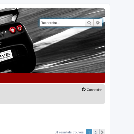
Rechercher
Recherche avancé
Connexion
1
2
Suivante
31 résultats trouvés