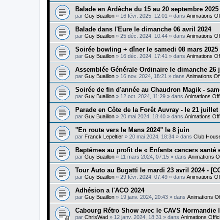
Balade en Ardèche du 15 au 20 septembre 202
par
Guy Buaillon
»
16 févr. 2025, 12:01
» dans
Animations Of
Balade dans l'Eure le dimanche 06 avril 2024
par
Guy Buaillon
»
25 déc. 2024, 10:44
» dans
Animations Of
Soirée bowling + dîner le samedi 08 mars 2025
par
Guy Buaillon
»
16 déc. 2024, 17:41
» dans
Animations Of
Assemblée Générale Ordinaire le dimanche 26 j
par
Guy Buaillon
»
16 nov. 2024, 18:21
» dans
Animations Of
Soirée de fin d'année au Chaudron Magik - sam
par
Guy Buaillon
»
12 oct. 2024, 11:29
» dans
Animations Off
Parade en Côte de la Forêt Auvray - le 21 juillet
par
Guy Buaillon
»
20 mai 2024, 18:40
» dans
Animations Off
"En route vers le Mans 2024" le 8 juin
par
Franck Lepeltier
»
20 mai 2024, 18:34
» dans
Club Hous
Baptêmes au profit de « Enfants cancers santé e
par
Guy Buaillon
»
11 mars 2024, 07:15
» dans
Animations O
Tour Auto au Bugatti le mardi 23 avril 2024 - 
par
Guy Buaillon
»
29 févr. 2024, 07:49
» dans
Animations Of
Adhésion a l'ACO 2024
par
Guy Buaillon
»
19 janv. 2024, 20:43
» dans
Animations Of
Cabourg Rétro Show avec le CAVS Normandie le
par
ChrisWad
»
12 janv. 2024, 18:31
» dans
Animations Offi