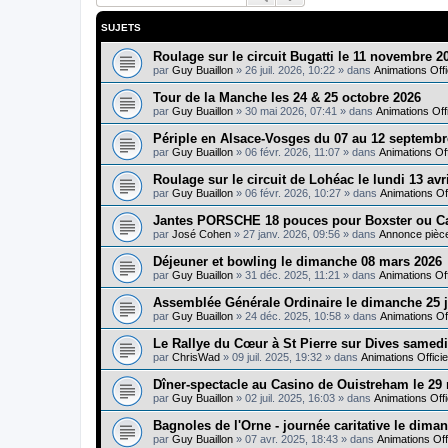
SUJETS
Roulage sur le circuit Bugatti le 11 novembre 2
par
Guy Buaillon
»
26 juil. 2026, 10:22
» dans
Animations Off
Tour de la Manche les 24 & 25 octobre 2026
par
Guy Buaillon
»
30 mai 2026, 07:41
» dans
Animations Off
Périple en Alsace-Vosges du 07 au 12 septem
par
Guy Buaillon
»
06 févr. 2026, 11:07
» dans
Animations Of
Roulage sur le circuit de Lohéac le lundi 13 avr
par
Guy Buaillon
»
06 févr. 2026, 10:27
» dans
Animations Of
Jantes PORSCHE 18 pouces pour Boxster ou C
par
José Cohen
»
27 janv. 2026, 09:56
» dans
Annonce pièc
Déjeuner et bowling le dimanche 08 mars 2026
par
Guy Buaillon
»
31 déc. 2025, 11:21
» dans
Animations Of
Assemblée Générale Ordinaire le dimanche 25 j
par
Guy Buaillon
»
24 déc. 2025, 10:58
» dans
Animations Of
Le Rallye du Cœur à St Pierre sur Dives samedi
par
ChrisWad
»
09 juil. 2025, 19:32
» dans
Animations Offic
Dîner-spectacle au Casino de Ouistreham le 2
par
Guy Buaillon
»
02 juil. 2025, 16:03
» dans
Animations Off
Bagnoles de l'Orne - journée caritative le dima
par
Guy Buaillon
»
07 avr. 2025, 18:43
» dans
Animations Of