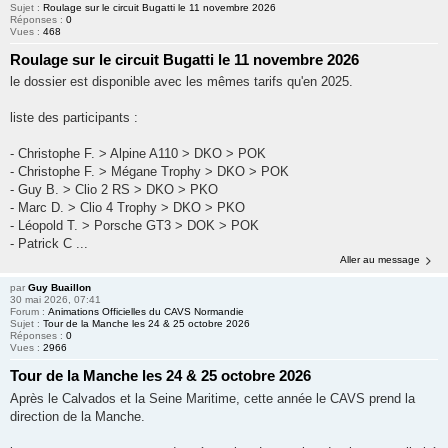
e
Sujet :
Roulage sur le circuit Bugatti le 11 novembre 2026
Réponses :
0
r
Vues :
468
Roulage sur le circuit Bugatti le 11 novembre 2026
le dossier est disponible avec les mêmes tarifs qu'en 2025.
liste des participants :
- Christophe F. > Alpine A110 > DKO > POK
- Christophe F. > Mégane Trophy > DKO > POK
- Guy B. > Clio 2 RS > DKO > PKO
- Marc D. > Clio 4 Trophy > DKO > PKO
- Léopold T. > Porsche GT3 > DOK > POK
- Patrick C ...
Aller au message
par
Guy Buaillon
30 mai 2026, 07:41
Forum :
Animations Officielles du CAVS Normandie
Sujet :
Tour de la Manche les 24 & 25 octobre 2026
Réponses :
0
Vues :
2966
Tour de la Manche les 24 & 25 octobre 2026
Après le Calvados et la Seine Maritime, cette année le CAVS prend la
direction de la Manche.