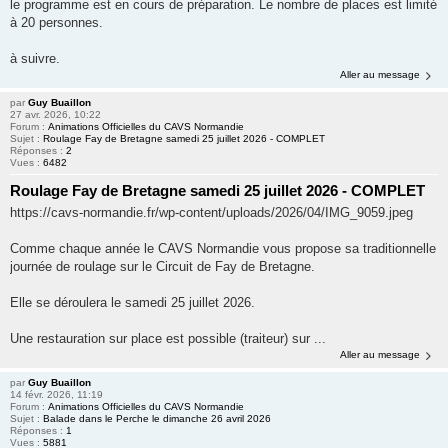
le programme est en cours de préparation. Le nombre de places est limité
à 20 personnes.
à suivre.
Aller au message
par
Guy Buaillon
27 avr. 2026, 10:22
Forum :
Animations Officielles du CAVS Normandie
Sujet :
Roulage Fay de Bretagne samedi 25 juillet 2026 - COMPLET
Réponses :
2
Vues :
6482
Roulage Fay de Bretagne samedi 25 juillet 2026 - COMPLET
https://cavs-normandie.fr/wp-content/uploads/2026/04/IMG_9059.jpeg
Comme chaque année le CAVS Normandie vous propose sa traditionnelle
journée de roulage sur le Circuit de Fay de Bretagne.
Elle se déroulera le samedi 25 juillet 2026.
Une restauration sur place est possible (traiteur) sur ...
Aller au message
par
Guy Buaillon
14 févr. 2026, 11:19
Forum :
Animations Officielles du CAVS Normandie
Sujet :
Balade dans le Perche le dimanche 26 avril 2026
Réponses :
1
Vues :
5881