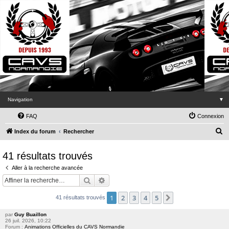
Navigation
▼
FAQ
Connexion
R
Index du forum
Rechercher
e
41 résultats trouvés
c
Aller à la recherche avancée
h
Rechercher
Recherche avancée
e
r
1
2
3
4
5
Suivante
41 résultats trouvés
c
par
Guy Buaillon
h
26 juil. 2026, 10:22
Forum :
Animations Officielles du CAVS Normandie