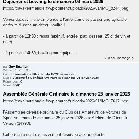
Déjeuner et bowling le dimanche 08 mars 2026
https://cavs-normandie.fr/wp-content/uploads/2026/01/IMG_8244.jpeg
Venez découvrir une ambiance à l’américaine et passer une agréable
après-midi dans un décor insolite !
- à partir de 12h30 : repas (apéritif, entrée, plat, dessert, 25 cl de vin et
café)
- à partir de 14h30, bowling par équipe ...
Aller au message
par
Guy Buaillon
24 déc. 2025, 10:58
Forum :
Animations Officielles du CAVS Normandie
Sujet :
Assemblée Générale Ordinaire le dimanche 25 janvier 2026
Réponses :
0
Vues :
3591
Assemblée Générale Ordinaire le dimanche 25 janvier 2026
https://cavs-normandie.fr/wp-content/uploads/2026/01/IMG_7617.jpeg
l’Assemblée générale ordinaire du Club des Amateurs de Voitures de
Sport se tiendra le dimanche 25 janvier 2026 aux Ateliers de l'Odon à
Verson (14790).
Cette réunion est exclusivement réservée aux adhérents.