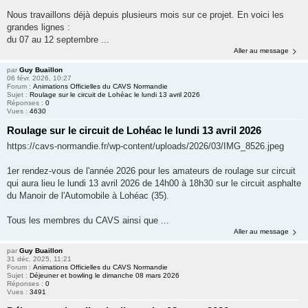
Nous travaillons déjà depuis plusieurs mois sur ce projet. En voici les
grandes lignes :
du 07 au 12 septembre ...
Aller au message
par
Guy Buaillon
06 févr. 2026, 10:27
Forum :
Animations Officielles du CAVS Normandie
Sujet :
Roulage sur le circuit de Lohéac le lundi 13 avril 2026
Réponses :
0
Vues :
4630
Roulage sur le circuit de Lohéac le lundi 13 avril 2026
https://cavs-normandie.fr/wp-content/uploads/2026/03/IMG_8526.jpeg
1er rendez-vous de l'année 2026 pour les amateurs de roulage sur circuit
qui aura lieu le lundi 13 avril 2026 de 14h00 à 18h30 sur le circuit asphalte
du Manoir de l'Automobile à Lohéac (35).
Tous les membres du CAVS ainsi que ...
Aller au message
par
Guy Buaillon
31 déc. 2025, 11:21
Forum :
Animations Officielles du CAVS Normandie
Sujet :
Déjeuner et bowling le dimanche 08 mars 2026
Réponses :
0
Vues :
3491