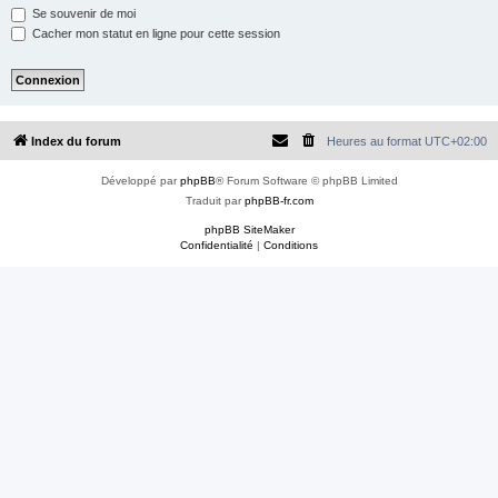
e
Se souvenir de moi
r
Cacher mon statut en ligne pour cette session
Index du forum
Heures au format
UTC+02:00
Développé par
phpBB
® Forum Software © phpBB Limited
Traduit par
phpBB-fr.com
phpBB SiteMaker
Confidentialité
|
Conditions