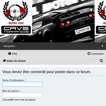
Navigation
▼
FAQ
Connexion
R
Index du forum
e
Vous devez être connecté pour poster dans ce forum.
c
h
Nom d’utilisateur :
e
r
Mot de passe :
c
J’ai oublié mon mot de passe
h