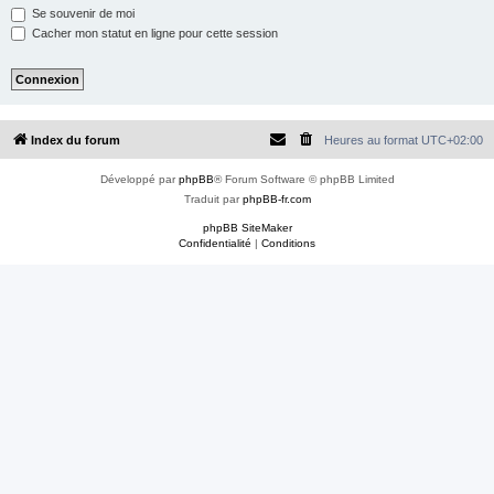
e
Se souvenir de moi
r
Cacher mon statut en ligne pour cette session
Index du forum
Heures au format
UTC+02:00
Développé par
phpBB
® Forum Software © phpBB Limited
Traduit par
phpBB-fr.com
phpBB SiteMaker
Confidentialité
|
Conditions