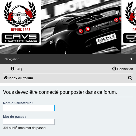
Navigation
▼
FAQ
Connexion
R
Index du forum
e
Vous devez être connecté pour poster dans ce forum.
c
h
Nom d’utilisateur :
e
r
Mot de passe :
c
J’ai oublié mon mot de passe
h