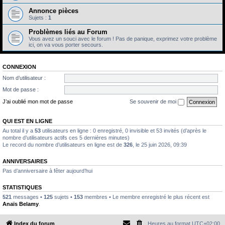
Annonce pièces
Sujets :
1
Problèmes liés au Forum
Vous avez un souci avec le forum ! Pas de panique, exprimez votre problème
ici, on va vous porter secours.
CONNEXION
Nom d’utilisateur :
Mot de passe :
J’ai oublié mon mot de passe
Se souvenir de moi
QUI EST EN LIGNE
Au total il y a
53
utilisateurs en ligne : 0 enregistré, 0 invisible et 53 invités (d’après le
nombre d’utilisateurs actifs ces 5 dernières minutes)
Le record du nombre d’utilisateurs en ligne est de
326
, le 25 juin 2026, 09:39
ANNIVERSAIRES
Pas d’anniversaire à fêter aujourd’hui
STATISTIQUES
521
messages •
125
sujets •
153
membres • Le membre enregistré le plus récent est
Anaïs Belamy
.
Index du forum
Heures au format
UTC+02:00