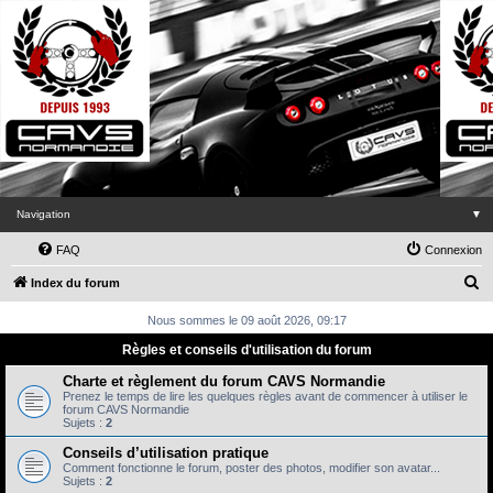
Navigation
▼
FAQ
Connexion
R
Index du forum
e
Nous sommes le 09 août 2026, 09:17
c
Règles et conseils d'utilisation du forum
h
Charte et règlement du forum CAVS Normandie
e
Prenez le temps de lire les quelques règles avant de commencer à utiliser le
forum CAVS Normandie
r
Sujets :
2
c
Conseils d’utilisation pratique
h
Comment fonctionne le forum, poster des photos, modifier son avatar...
Sujets :
2