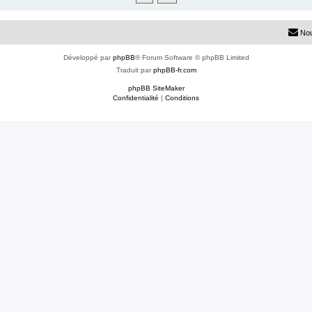
Nou
Développé par
phpBB
® Forum Software © phpBB Limited
Traduit par
phpBB-fr.com
phpBB SiteMaker
Confidentialité
|
Conditions