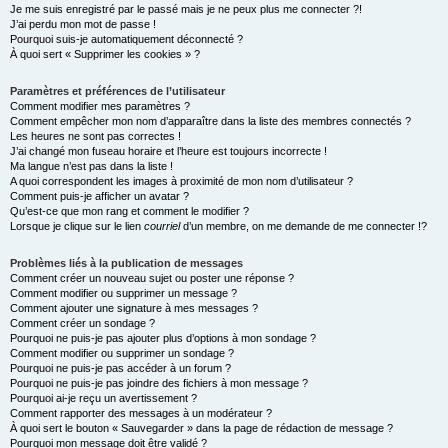
e
Je me suis enregistré par le passé mais je ne peux plus me connecter ?!
J’ai perdu mon mot de passe !
r
Pourquoi suis-je automatiquement déconnecté ?
À quoi sert « Supprimer les cookies » ?
Paramètres et préférences de l’utilisateur
Comment modifier mes paramètres ?
Comment empêcher mon nom d’apparaître dans la liste des membres connectés ?
Les heures ne sont pas correctes !
J’ai changé mon fuseau horaire et l’heure est toujours incorrecte !
Ma langue n’est pas dans la liste !
A quoi correspondent les images à proximité de mon nom d’utilisateur ?
Comment puis-je afficher un avatar ?
Qu’est-ce que mon rang et comment le modifier ?
Lorsque je clique sur le lien
courriel
d’un membre, on me demande de me connecter !?
Problèmes liés à la publication de messages
Comment créer un nouveau sujet ou poster une réponse ?
Comment modifier ou supprimer un message ?
Comment ajouter une signature à mes messages ?
Comment créer un sondage ?
Pourquoi ne puis-je pas ajouter plus d’options à mon sondage ?
Comment modifier ou supprimer un sondage ?
Pourquoi ne puis-je pas accéder à un forum ?
Pourquoi ne puis-je pas joindre des fichiers à mon message ?
Pourquoi ai-je reçu un avertissement ?
Comment rapporter des messages à un modérateur ?
À quoi sert le bouton « Sauvegarder » dans la page de rédaction de message ?
Pourquoi mon message doit être validé ?