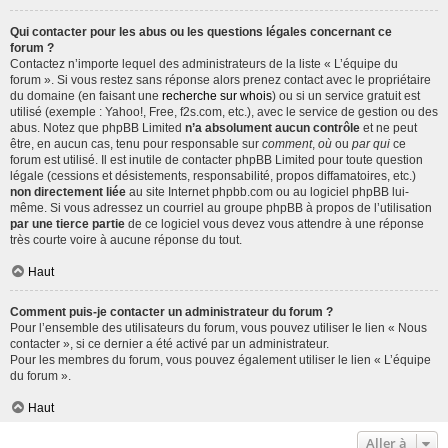
Qui contacter pour les abus ou les questions légales concernant ce
forum ?
Contactez n’importe lequel des administrateurs de la liste « L’équipe du
forum ». Si vous restez sans réponse alors prenez contact avec le propriétaire
du domaine (en faisant une
recherche sur whois
) ou si un service gratuit est
utilisé (exemple : Yahoo!, Free, f2s.com, etc.), avec le service de gestion ou des
abus. Notez que phpBB Limited
n’a absolument aucun contrôle
et ne peut
être, en aucun cas, tenu pour responsable sur
comment
,
où
ou
par qui
ce
forum est utilisé. Il est inutile de contacter phpBB Limited pour toute question
légale (cessions et désistements, responsabilité, propos diffamatoires, etc.)
non directement liée
au site Internet phpbb.com ou au logiciel phpBB lui-
même. Si vous adressez un courriel au groupe phpBB à propos de l’utilisation
par une tierce partie
de ce logiciel vous devez vous attendre à une réponse
très courte voire à aucune réponse du tout.
Haut
Comment puis-je contacter un administrateur du forum ?
Pour l’ensemble des utilisateurs du forum, vous pouvez utiliser le lien « Nous
contacter », si ce dernier a été activé par un administrateur.
Pour les membres du forum, vous pouvez également utiliser le lien « L’équipe
du forum ».
Haut
Aller à