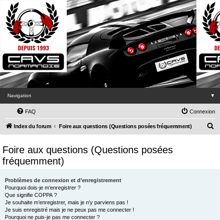
Navigation
▼
FAQ
Connexion
R
Index du forum
Foire aux questions (Questions posées fréquemment)
e
Foire aux questions (Questions posées
c
fréquemment)
h
e
Problèmes de connexion et d’enregistrement
r
Pourquoi dois-je m’enregistrer ?
Que signifie COPPA ?
c
Je souhaite m’enregistrer, mais je n’y parviens pas !
h
Je suis enregistré mais je ne peux pas me connecter !
Pourquoi ne puis-je pas me connecter ?