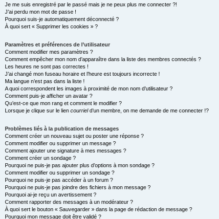
e
Je me suis enregistré par le passé mais je ne peux plus me connecter ?!
J’ai perdu mon mot de passe !
r
Pourquoi suis-je automatiquement déconnecté ?
À quoi sert « Supprimer les cookies » ?
Paramètres et préférences de l’utilisateur
Comment modifier mes paramètres ?
Comment empêcher mon nom d’apparaître dans la liste des membres connectés ?
Les heures ne sont pas correctes !
J’ai changé mon fuseau horaire et l’heure est toujours incorrecte !
Ma langue n’est pas dans la liste !
A quoi correspondent les images à proximité de mon nom d’utilisateur ?
Comment puis-je afficher un avatar ?
Qu’est-ce que mon rang et comment le modifier ?
Lorsque je clique sur le lien
courriel
d’un membre, on me demande de me connecter !?
Problèmes liés à la publication de messages
Comment créer un nouveau sujet ou poster une réponse ?
Comment modifier ou supprimer un message ?
Comment ajouter une signature à mes messages ?
Comment créer un sondage ?
Pourquoi ne puis-je pas ajouter plus d’options à mon sondage ?
Comment modifier ou supprimer un sondage ?
Pourquoi ne puis-je pas accéder à un forum ?
Pourquoi ne puis-je pas joindre des fichiers à mon message ?
Pourquoi ai-je reçu un avertissement ?
Comment rapporter des messages à un modérateur ?
À quoi sert le bouton « Sauvegarder » dans la page de rédaction de message ?
Pourquoi mon message doit être validé ?