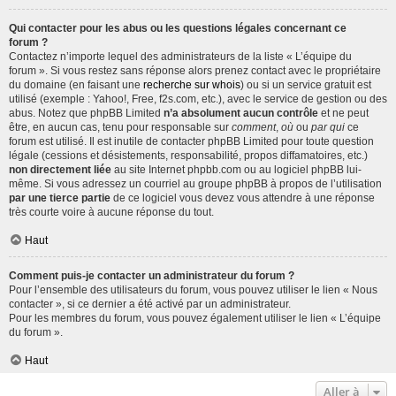
Qui contacter pour les abus ou les questions légales concernant ce
forum ?
Contactez n’importe lequel des administrateurs de la liste « L’équipe du
forum ». Si vous restez sans réponse alors prenez contact avec le propriétaire
du domaine (en faisant une
recherche sur whois
) ou si un service gratuit est
utilisé (exemple : Yahoo!, Free, f2s.com, etc.), avec le service de gestion ou des
abus. Notez que phpBB Limited
n’a absolument aucun contrôle
et ne peut
être, en aucun cas, tenu pour responsable sur
comment
,
où
ou
par qui
ce
forum est utilisé. Il est inutile de contacter phpBB Limited pour toute question
légale (cessions et désistements, responsabilité, propos diffamatoires, etc.)
non directement liée
au site Internet phpbb.com ou au logiciel phpBB lui-
même. Si vous adressez un courriel au groupe phpBB à propos de l’utilisation
par une tierce partie
de ce logiciel vous devez vous attendre à une réponse
très courte voire à aucune réponse du tout.
Haut
Comment puis-je contacter un administrateur du forum ?
Pour l’ensemble des utilisateurs du forum, vous pouvez utiliser le lien « Nous
contacter », si ce dernier a été activé par un administrateur.
Pour les membres du forum, vous pouvez également utiliser le lien « L’équipe
du forum ».
Haut
Aller à