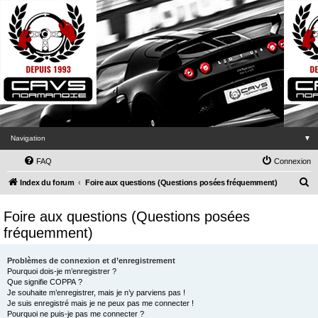
Navigation
▼
FAQ
Connexion
R
Index du forum
Foire aux questions (Questions posées fréquemment)
e
Foire aux questions (Questions posées
c
fréquemment)
h
e
Problèmes de connexion et d’enregistrement
r
Pourquoi dois-je m’enregistrer ?
Que signifie COPPA ?
c
Je souhaite m’enregistrer, mais je n’y parviens pas !
h
Je suis enregistré mais je ne peux pas me connecter !
Pourquoi ne puis-je pas me connecter ?